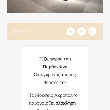
ΔΙΔΑΚΤΟΡΙΚΑ
Share it!
ΕΚΠΑΙΔΕΥΤΙΚΑ ΙΔΡΥΜΑΤΑ
ΠΟΛΙΤΙΣΤΙΚΟΙ ΦΟΡΕΙΣ
Η ζωφόρος του
ΧΩΡΟΙ ΤΕΧΝΗΣ
Παρθενώνα
Ο σύγχρονος τρόπος
ΔΗΜΟΙ
θέασής της
Το Μουσείο Ακρόπολης
ΕΚΔΗΛΩΣΕΙΣ
παρουσιάζει
ολόκληρη