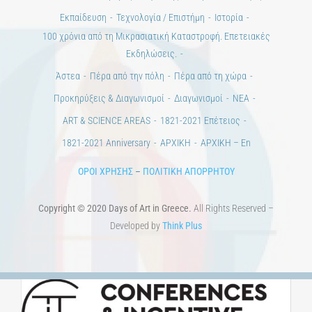
ΒΙΒΛΙΟΘΗΚΗ
ΜΕΤΑΠΤΥΧΙΑΚΑ
ΕΚΠΑΙΔΕΥΤΙΚΑ ΙΔΡΥΜΑΤΑ
ΠΟΛΙΤΙΣΤΙΚΟΙ ΦΟΡΕΙΣ
ΧΩΡΟΙ ΤΕΧΝΗΣ
ΔΗΜΟΙ
Αγγελίες
ΕΠΙΚΟΙΝΩΝΙΑ
Ημέρες Ανάγνωσης
Χώροι & Συλλογές
Εκπαίδευση
Τεχνολογία / Επιστήμη
Ιστορία
100 χρόνια από τη Μικρασιατική Καταστροφή. Επετειακές
Εκδηλώσεις.
Άστεα
Πέρα από την πόλη
Πέρα από τη χώρα
Προκηρύξεις & Διαγωνισμοί
Διαγωνισμοί
ΝΕΑ
ART & SCIENCE AREAS
1821-2021 Επέτειος
1821-2021 Anniversary
ΑΡΧΙΚΗ
ΑΡΧΙΚΗ – En
ΟΡΟΙ ΧΡΗΣΗΣ
–
ΠΟΛΙΤΙΚΗ ΑΠΟΡΡΗΤΟΥ
Copyright © 2020 Days of Art in Greece.
All Rights Reserved –
Developed by
Think Plus