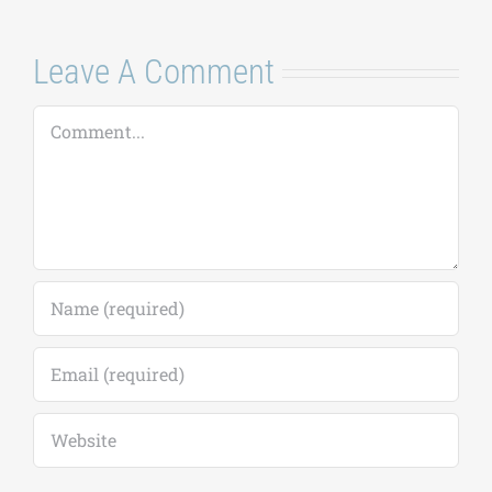
Μαργαρ
Καταγ
16 Ιουλίου
Comment
Leave A Comment
Comment