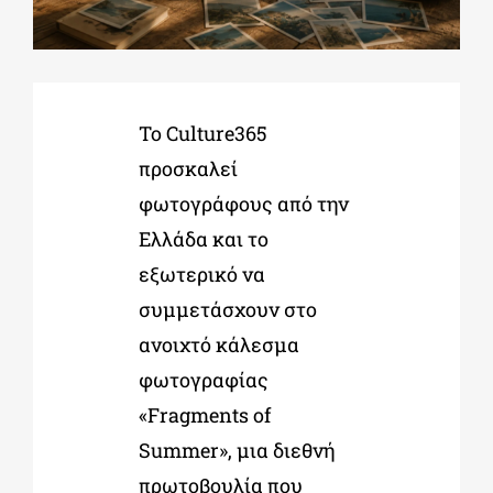
ΔΙΔΑΚΤΟΡΙΚΑ
Το Culture365
ΕΚΠΑΙΔΕΥΤΙΚΑ ΙΔΡΥΜΑΤΑ
προσκαλεί
φωτογράφους από την
ΠΟΛΙΤΙΣΤΙΚΟΙ ΦΟΡΕΙΣ
Ελλάδα και το
εξωτερικό να
ΧΩΡΟΙ ΤΕΧΝΗΣ
συμμετάσχουν στο
ανοιχτό κάλεσμα
ΔΗΜΟΙ
φωτογραφίας
«Fragments of
ΕΚΔΗΛΩΣΕΙΣ
Summer», μια διεθνή
πρωτοβουλία που