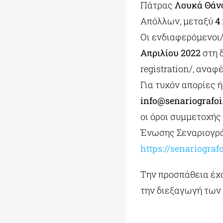
Πάτρας
Λουκά Θάν
Απόλλων, μεταξύ
4
Οι ενδιαφερόμενοι/
Απριλίου 2022
στη 
registration/, ανα
Για τυχόν απορίες 
info@senariografoi
οι όροι συμμετοχής
Ένωσης Σεναριογρά
https://senariograf
Την προσπάθεια έχ
την διεξαγωγή των