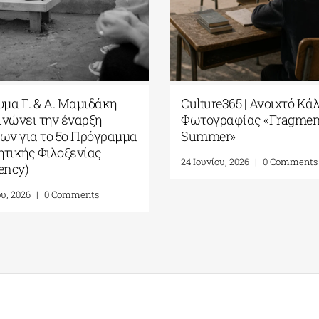
 Ανοιχτό Κάλεσμα
ARCAthens Fall 2026 Athens
 «Fragments of
Residency| Ανοιχτή
Πρόσκληση Υποβολής
Αιτήσεων
0 Comments
24 Ιουνίου, 2026
|
0 Comments