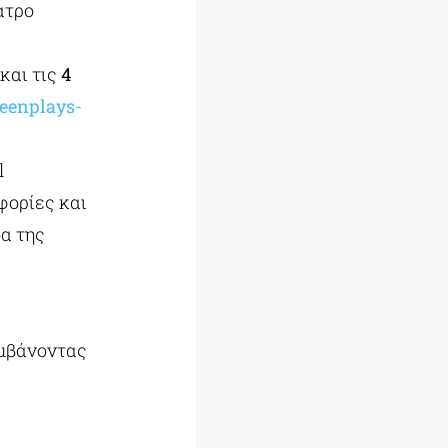
ατρο
και τις
4
reenplays-
l
φορίες και
α της
αμβάνοντας