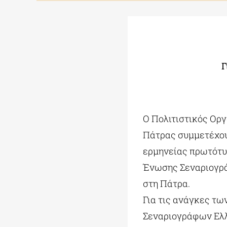
Γ
Ο Πολιτιστικός Ορ
Πάτρας συμμετέχου
ερμηνείας πρωτότυπ
Ένωσης Σεναριογρά
στη Πάτρα.
Για τις ανάγκες τω
Σεναριογράφων Ελλ