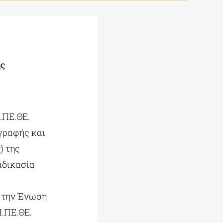
ής
.ΠΕ.ΘΕ.
γραφής και
) της
αδικασία
ό την Ένωση
.ΠΕ.ΘΕ.