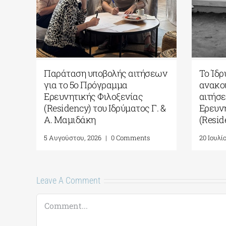
Το Ίδρυμα Γ. & Α. Μαμιδάκη
Culture365 |
ανακοινώνει την έναρξη
Φωτογραφίας
αιτήσεων για το 5ο Πρόγραμμα
Summer»
Ερευνητικής Φιλοξενίας
24 Ιουνίου, 2026
|
(Residency)
20 Ιουλίου, 2026
|
0 Comments
Leave A Comment
Comment