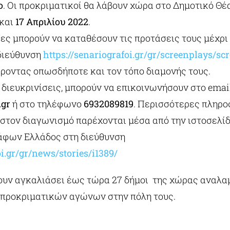
ο
. Οι προκριματικοί θα λάβουν χώρα στο Δημοτικό Θέ
και
17 Απριλίου 2022
.
ες μπορούν να καταθέσουν τις προτάσεις τους μέχρι 
διεύθυνση
https://senariografoi.gr/gr/screenplays/sc
φέροντας οπωσδήποτε και τον τόπο διαμονής τους.
ή διευκρινίσεις, μπορούν να επικοινωνήσουν στο emai
.gr
ή στο τηλέφωνο
6932089819
. Περισσότερες πληρο
 στον διαγωνισμό παρέχονται μέσα από την ιστοσελίδ
φων Ελλάδος στη διεύθυνση
oi.gr/gr/news/stories/i1389/
ουν αγκαλιάσει έως τώρα 27 δήμοι της χώρας αναλ
 προκριματικών αγώνων στην πόλη τους.