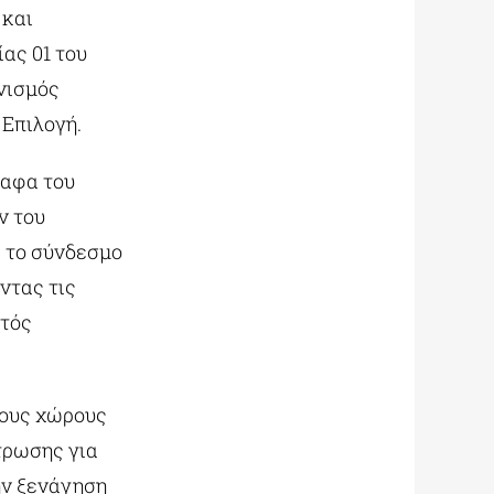
 και
ας 01 του
νισμός
 Επιλογή.
ραφα του
ν του
 το σύνδεσμο
ντας τις
κτός
τους χώρους
τρωσης για
ην ξενάγηση