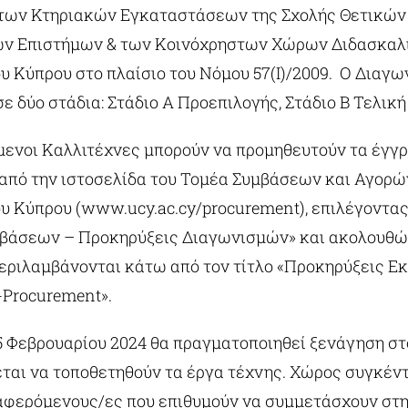
των Κτηριακών Εγκαταστάσεων της Σχολής Θετικών
 Επιστήμων & των Κοινόχρηστων Χώρων Διδασκαλί
υ Κύπρου στο πλαίσιο του Νόμου 57(Ι)/2009. Ο Διαγω
σε δύο στάδια: Στάδιο Α Προεπιλογής, Στάδιο Β Τελική
μενοι Καλλιτέχνες μπορούν να προμηθευτούν τα έγγ
από την ιστοσελίδα του Τομέα Συμβάσεων και Αγορώ
υ Κύπρου (www.ucy.ac.cy/procurement), επιλέγοντας
βάσεων – Προκηρύξεις Διαγωνισμών» και ακολουθώ
περιλαμβάνονται κάτω από τον τίτλο «Προκηρύξεις Ε
-Procurement».
5 Φεβρουαρίου 2024 θα πραγματοποιηθεί ξενάγηση σ
εται να τοποθετηθούν τα έργα τέχνης. Χώρος συγκέν
ιαφερόμενους/ες που επιθυμούν να συμμετάσχουν στ