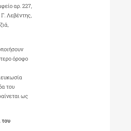
είο αρ. 227,
Γ. Λεβέντης,
ζιά,
οποιήσουν
ύτερο όροφο
 Λευκωσία
δα του
φαίνεται ως
α του