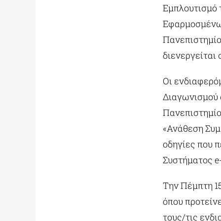
Εμπλουτισμό 
Εφαρμοσμένων
Πανεπιστημίο
διενεργείται 
Οι ενδιαφερό
Διαγωνισμού 
Πανεπιστημίο
«Ανάθεση Συμ
οδηγίες που 
Συστήματος e
Την Πέμπτη 1
όπου προτείν
τους/τις ενδ