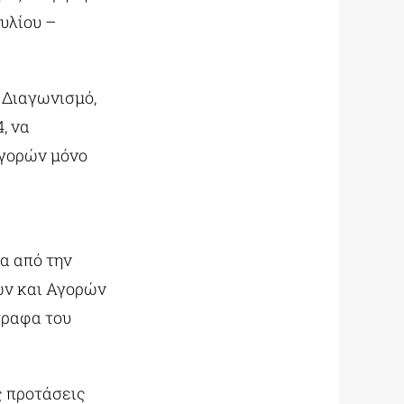
ουλίου –
 Διαγωνισμό,
, να
Αγορών μόνο
α από την
ων και Αγορών
γραφα του
ς προτάσεις