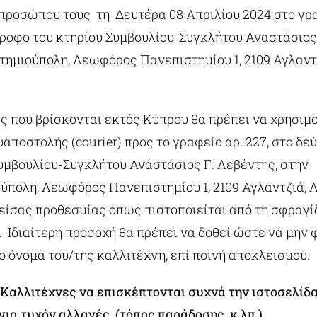
προσώπου τους τη Δευτέρα 08 Απριλίου 2024 στο γραφ
όροφο του κτηρίου Συμβουλίου-Συγκλήτου Αναστάσιος 
τημιούπολη, Λεωφόρος Πανεπιστημίου 1, 2109 Αγλαντ
ες που βρίσκονται εκτός Κύπρου θα πρέπει να χρησιμ
αποστολής (courier) προς το γραφείο αρ. 227, στο δε
Συμβουλίου-Συγκλήτου Αναστάσιος Γ. Λεβέντης, στην
ύπολη, Λεωφόρος Πανεπιστημίου 1, 2109 Αγλαντζιά,
είσας προθεσμίας όπως πιστοποιείται από τη σφραγί
 Ιδιαίτερη προσοχή θα πρέπει να δοθεί ώστε να μην 
 όνομα του/της καλλιτέχνη, επί ποινή αποκλεισμού.
 Καλλιτέχνες να επισκέπτονται συχνά την ιστοσελίδ
ια τυχόν αλλαγές (τόπος παράδοσης, κ.λπ.)