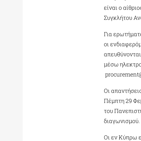
είναι ο αίθρι
Συγκλήτου Αν
Για ερωτήματ
οι ενδιαφερόμ
απευθύνονται
μέσω ηλεκτρο
procurement@
Οι απαντήσει
Πέμπτη 29 Φε
του Πανεπιστ
διαγωνισμού.
Οι εν Κύπρω 