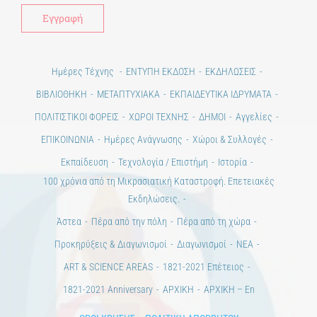
Ημέρες Τέχνης
ΕΝΤΥΠΗ ΕΚΔΟΣΗ
ΕΚΔΗΛΩΣΕΙΣ
ΒΙΒΛΙΟΘΗΚΗ
ΜΕΤΑΠΤΥΧΙΑΚΑ
ΕΚΠΑΙΔΕΥΤΙΚΑ ΙΔΡΥΜΑΤΑ
ΠΟΛΙΤΙΣΤΙΚΟΙ ΦΟΡΕΙΣ
ΧΩΡΟΙ ΤΕΧΝΗΣ
ΔΗΜΟΙ
Αγγελίες
ΕΠΙΚΟΙΝΩΝΙΑ
Ημέρες Ανάγνωσης
Χώροι & Συλλογές
Εκπαίδευση
Τεχνολογία / Επιστήμη
Ιστορία
100 χρόνια από τη Μικρασιατική Καταστροφή. Επετειακές
Εκδηλώσεις.
Άστεα
Πέρα από την πόλη
Πέρα από τη χώρα
Προκηρύξεις & Διαγωνισμοί
Διαγωνισμοί
ΝΕΑ
ART & SCIENCE AREAS
1821-2021 Επέτειος
1821-2021 Anniversary
ΑΡΧΙΚΗ
ΑΡΧΙΚΗ – En