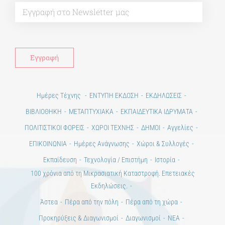
Alt
Ημέρες Τέχνης
ΕΝΤΥΠΗ ΕΚΔΟΣΗ
ΕΚΔΗΛΩΣΕΙΣ
ΒΙΒΛΙΟΘΗΚΗ
ΜΕΤΑΠΤΥΧΙΑΚΑ
ΕΚΠΑΙΔΕΥΤΙΚΑ ΙΔΡΥΜΑΤΑ
ΠΟΛΙΤΙΣΤΙΚΟΙ ΦΟΡΕΙΣ
ΧΩΡΟΙ ΤΕΧΝΗΣ
ΔΗΜΟΙ
Αγγελίες
ΕΠΙΚΟΙΝΩΝΙΑ
Ημέρες Ανάγνωσης
Χώροι & Συλλογές
Εκπαίδευση
Τεχνολογία / Επιστήμη
Ιστορία
100 χρόνια από τη Μικρασιατική Καταστροφή. Επετειακές
Εκδηλώσεις.
Άστεα
Πέρα από την πόλη
Πέρα από τη χώρα