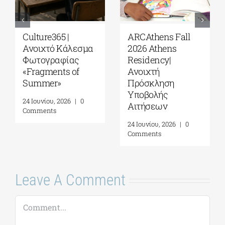
Παράταση
Το Ίδρυμα Γ. & Α.
υποβολής
Μαμιδάκη
αιτήσεων για το 5ο
ανακοινώνει την
Πρόγραμμα
έναρξη αιτήσεων
Ερευνητικής
για το 5ο
Φιλοξενίας
Πρόγραμμα
(Residency) του
Ερευνητικής
Ιδρύματος Γ. & Α.
Φιλοξενίας
Μαμιδάκη
(Residency)
5 Αυγούστου, 2026
|
0
20 Ιουλίου, 2026
|
0
Comments
Comments
Leave A Comment