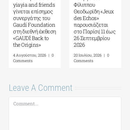
Κοινότητα
του Ιωάννη
Μελβούρνης|
Κονδυλάκη στους
Σεμινάριο με τον
Foyles!
Dr. Robert Nelson|
6 Αυγούστου, 2026
|
0
“What Made
Comments
Greeks so
anxious?”| 13
Αυγούστου 2026
7 Αυγούστου, 2026
|
0
Comments
Leave A Comment
Comment