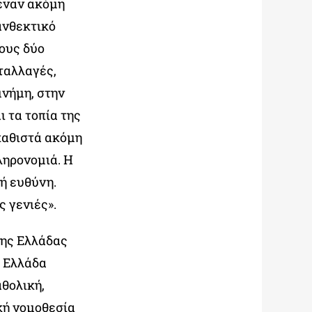
 έναν ακόμη
ανθεκτικό
τους δύο
ταλλαγές,
μνήμη, στην
ι τα τοπία της
καθιστά ακόμη
ληρονομιά. Η
κή ευθύνη.
ς γενιές».
της Ελλάδας
Η Ελλάδα
αθολική,
κή νομοθεσία