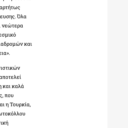
ξαρτήτως
λευσης. Όλα
ι νεώτερα
θεσμικό
διαδρομών και
ια».
τιστικών
αποτελεί
η και καλά
, που
ι η Τουρκία,
ρωτοκόλλου
τική