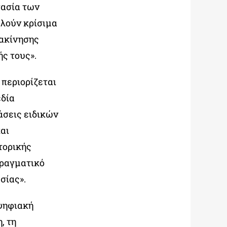
γασία των
λούν κρίσιμα
ιακίνησης
ς τους».
 περιορίζεται
εδία
άσεις ειδικών
αι
τορικής
πραγματικό
σίας».
 ψηφιακή
, τη