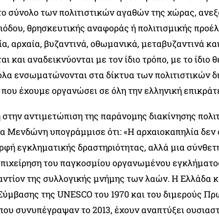
το σύνολο των πολιτιστικών αγαθών της χώρας, ανε
ριόδου, θρησκευτικής αναφοράς ή πολιτισμικής προέ
ία, αρχαία, βυζαντινά, οθωμανικά, μεταβυζαντινά κα
ι και αναδεικνύονται με τον ίδιο τρόπο, με το ίδιο 
 όλα ενσωματώνονται στα δίκτυα των πολιτιστικών 
 που έχουμε οργανώσει σε όλη την ελληνική επικράτε
στην αντιμετώπιση της παράνομης διακίνησης πολι
να Μενδώνη υπογράμμισε ότι: «Η αρχαιοκαπηλία δεν 
ρφή εγκληματικής δραστηριότητας, αλλά μια σύνθετ
πιχείρηση του παγκοσμίου οργανωμένου εγκλήματος
αντίον της συλλογικής μνήμης των λαών. Η Ελλάδα κα
 Σύμβασης της UNESCO του 1970 και του διμερούς Π
που συνυπέγραψαν το 2013, έχουν αναπτύξει ουσιασ