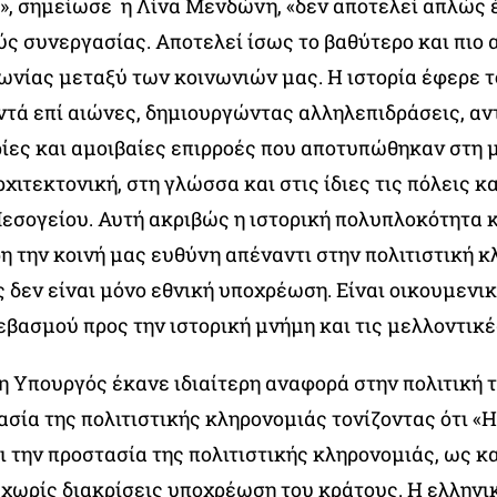
ς», σημείωσε η Λίνα Μενδώνη, «δεν αποτελεί απλώς
ύς συνεργασίας. Αποτελεί ίσως το βαθύτερο και πιο 
νωνίας μεταξύ των κοινωνιών μας. Η ιστορία έφερε 
ντά επί αιώνες, δημιουργώντας αλληλεπιδράσεις, αν
ρίες και αμοιβαίες επιρροές που αποτυπώθηκαν στη 
ρχιτεκτονική, στη γλώσσα και στις ίδιες τις πόλεις κα
εσογείου. Αυτή ακριβώς η ιστορική πολυπλοκότητα 
 την κοινή μας ευθύνη απέναντι στην πολιτιστική κ
 δεν είναι μόνο εθνική υποχρέωση. Είναι οικουμενι
εβασμού προς την ιστορική μνήμη και τις μελλοντικέ
 η Υπουργός έκανε ιδιαίτερη αναφορά στην πολιτική 
ασία της πολιτιστικής κληρονομιάς τονίζοντας ότι «
 την προστασία της πολιτιστικής κληρονομιάς, ως κ
ι χωρίς διακρίσεις υποχρέωση του κράτους. Η ελληνι