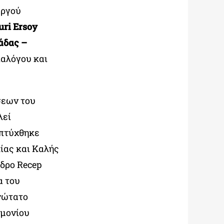
υργού
ri Ersoy
άδας –
ιαλόγου και
σεων του
λεί
απτύχθηκε
ίας και Καλής
δρο Recep
α του
Ανώτατο
ημονίου