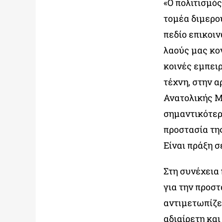
«Ο πολιτισμό
τομέα διμερο
πεδίο επικοι
λαούς μας κο
κοινές εμπει
τέχνη, στην α
Ανατολικής Μ
σημαντικότερη
προστασία της
Είναι πράξη σ
Στη συνέχεια
για την προστ
αντιμετωπίζει
αδιαίρετη κα