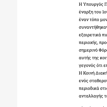
Η Υπουργός Π
έναρξη του 1
έναν τόπο μον
συναντήθηκαν 
εξαιρετικά π
περιοχής, προ
σημερινό Φόρο
αυτής της κοι
γεγονός ότι 
Η Κοινή Διακ
ενός σταθερο
περιοδικά στ
ανταλλαγής τ