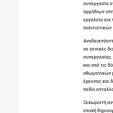
συνεργασία σ
αρμόδιων υπη
εργαλεία για
πολιτιστικών
Αναδεικνύοντα
σε γενικές δι
συνεργασίας.
και από τις 
οθωμανικών μ
έρευνας και 
πεδίο ανταλλ
Ξεχωριστή αν
εποχή δημιουρ