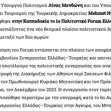
 Υπουργού Πολιτισμού
Λίνας Μενδώνη
και του Υπο
αι Τουρισμού της Τουρκικής Δημοκρατίας
Mehmet Nu
ήθηκε
στην Καππαδοκία το 1ο Πολιτιστικό Forum Ελλ
καινιάζοντας ένα νέο θεσμικό πλαίσιο πολιτιστικού δ
μεταξύ των δύο χωρών.
ίηση του Forum εντάσσεται στο πλαίσιο των αποφά
βουλίου Συνεργασίας Ελλάδας–Τουρκίας και αποτε
 αποτέλεσμα της πολιτιστικής συνεργασίας που αν
γραφή της Διακήρυξης των Αθηνών περί Σχέσεων Φιλ
ό τον Πρωθυπουργό Κυριάκο Μητσοτάκη και τον Πρόε
n, τον Δεκέμβριο του 2023. Η συνεργασία στον τομέ
νισχύθηκε περαιτέρω με την υπογραφή, κατά το 6ο 
νεργασίας Ελλάδας–Τουρκίας στην Άγκυρα, του Μν