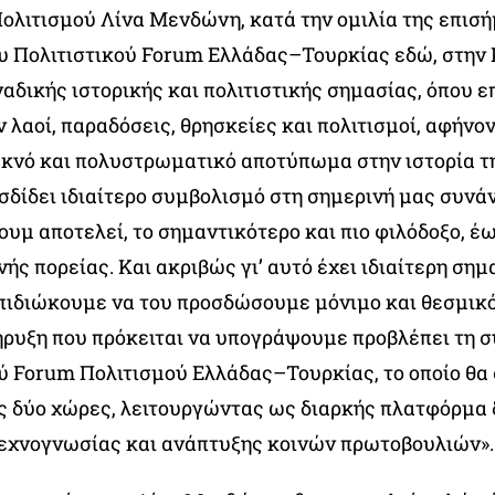
ολιτισμού Λίνα Μενδώνη, κατά την ομιλία της επισή
ου Πολιτιστικού Forum Ελλάδας–Τουρκίας εδώ, στην
αδικής ιστορικής και πολιτιστικής σημασίας, όπου ε
λαοί, παραδόσεις, θρησκείες και πολιτισμοί, αφήνο
υκνό και πολυστρωματικό αποτύπωμα στην ιστορία τ
σδίδει ιδιαίτερο συμβολισμό στη σημερινή μας συνά
υμ αποτελεί, το σημαντικότερο και πιο φιλόδοξο, έ
νής πορείας. Και ακριβώς γι’ αυτό έχει ιδιαίτερη σημ
επιδιώκουμε να του προσδώσουμε μόνιμο και θεσμικ
ήρυξη που πρόκειται να υπογράψουμε προβλέπει τη 
ύ Forum Πολιτισμού Ελλάδας–Τουρκίας, το οποίο θα 
ις δύο χώρες, λειτουργώντας ως διαρκής πλατφόρμα 
εχνογνωσίας και ανάπτυξης κοινών πρωτοβουλιών».