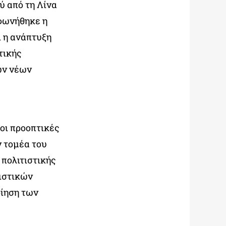
ύ από τη Λίνα
μφωνήθηκε η
 η ανάπτυξη
τικής
ων νέων
οι προοπτικές
ν τομέα του
 πολιτιστικής
τιστικών
οίηση των