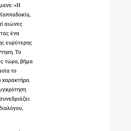
μανε: «Η
 Καππαδοκία,
πί αιώνες
ντας ένα
ης ευρύτερης
ντηση. Το
ως τώρα, βήμα
ασία το
ό χαρακτήρα.
συγκρότηση
συνεδριάζει
διαλόγου,