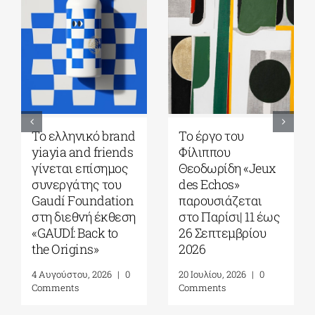
Ελληνική
Η «Πρώτη αγάπη»
Κοινότητα
του Ιωάννη
Μελβούρνης|
Κονδυλάκη στους
Σεμινάριο με τον
Foyles!
Dr. Robert Nelson|
6 Αυγούστου, 2026
|
0
“What Made
Comments
Greeks so
anxious?”| 13
Αυγούστου 2026
7 Αυγούστου, 2026
|
0
Comments