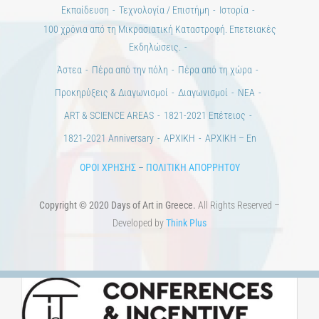
ΕΠΙΚΟΙΝΩΝΙΑ
Ημέρες Ανάγνωσης
Χώροι & Συλλογές
Εκπαίδευση
Τεχνολογία / Επιστήμη
Ιστορία
100 χρόνια από τη Μικρασιατική Καταστροφή. Επετειακές
Εκδηλώσεις.
Άστεα
Πέρα από την πόλη
Πέρα από τη χώρα
Προκηρύξεις & Διαγωνισμοί
Διαγωνισμοί
ΝΕΑ
ART & SCIENCE AREAS
1821-2021 Επέτειος
1821-2021 Anniversary
ΑΡΧΙΚΗ
ΑΡΧΙΚΗ – En
ΟΡΟΙ ΧΡΗΣΗΣ
–
ΠΟΛΙΤΙΚΗ ΑΠΟΡΡΗΤΟΥ
Copyright © 2020 Days of Art in Greece.
All Rights Reserved –
Developed by
Think Plus