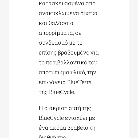
κατασκευασμένα από
ανακυκλωμένα δίχτυα
και θαλάσσια
απορρίμματα, σε
συνδυασμό με το
επίσης βραβευμένο για
το περιβαλλοντικό του
αποτύπωμα υλικό, την
επιφάνεια BlueTerra
της BlueCycle.
Η διάκριση αυτή της
BlueCycle ενισχύει με
ένα ακόμα βραβείο τη
διεθνή της