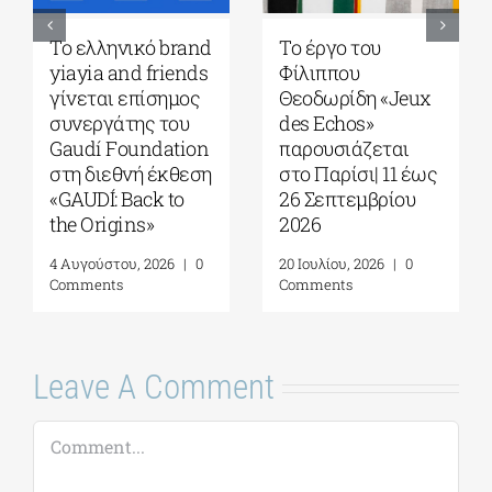
Ελληνική
Η «Πρώτη αγάπη»
Κοινότητα
του Ιωάννη
Μελβούρνης|
Κονδυλάκη στους
Σεμινάριο με τον
Foyles!
Dr. Robert Nelson|
6 Αυγούστου, 2026
|
0
“What Made
Comments
Greeks so
anxious?”| 13
Αυγούστου 2026
7 Αυγούστου, 2026
|
0
Comments
Leave A Comment
Comment