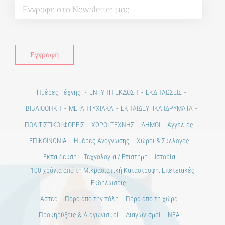
Alt
Ημέρες Τέχνης
ΕΝΤΥΠΗ ΕΚΔΟΣΗ
ΕΚΔΗΛΩΣΕΙΣ
ΒΙΒΛΙΟΘΗΚΗ
ΜΕΤΑΠΤΥΧΙΑΚΑ
ΕΚΠΑΙΔΕΥΤΙΚΑ ΙΔΡΥΜΑΤΑ
ΠΟΛΙΤΙΣΤΙΚΟΙ ΦΟΡΕΙΣ
ΧΩΡΟΙ ΤΕΧΝΗΣ
ΔΗΜΟΙ
Αγγελίες
ΕΠΙΚΟΙΝΩΝΙΑ
Ημέρες Ανάγνωσης
Χώροι & Συλλογές
Εκπαίδευση
Τεχνολογία / Επιστήμη
Ιστορία
100 χρόνια από τη Μικρασιατική Καταστροφή. Επετειακές
Εκδηλώσεις.
Άστεα
Πέρα από την πόλη
Πέρα από τη χώρα