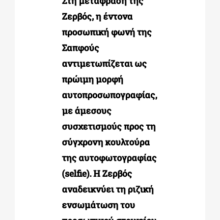
Στη μετάφραση της
Ζερβός, η έντονα
προσωπική φωνή της
Σαπφούς
αντιμετωπίζεται ως
πρώιμη μορφή
αυτοπροσωπογραφίας,
με άμεσους
συσχετισμούς προς τη
σύγχρονη κουλτούρα
της αυτοφωτογραφίας
(selfie). Η Ζερβός
αναδεικνύει τη ριζική
ενσωμάτωση του