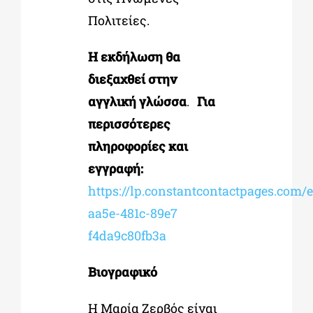
Πολιτείες.
Η εκδήλωση θα
διεξαχθεί στην
αγγλική γλώσσα
.
Για
περισσότερες
πληροφορίες και
εγγραφή:
https://lp.constantcontactpages.com/
aa5e-481c-89e7
f4da9c80fb3a
Βιογραφικό
Η Μαρία Ζερβός είναι