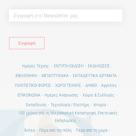
Alt
Ημέρες Τέχνης
ΕΝΤΥΠΗ ΕΚΔΟΣΗ
ΕΚΔΗΛΩΣΕΙΣ
ΒΙΒΛΙΟΘΗΚΗ
ΜΕΤΑΠΤΥΧΙΑΚΑ
ΕΚΠΑΙΔΕΥΤΙΚΑ ΙΔΡΥΜΑΤΑ
ΠΟΛΙΤΙΣΤΙΚΟΙ ΦΟΡΕΙΣ
ΧΩΡΟΙ ΤΕΧΝΗΣ
ΔΗΜΟΙ
Αγγελίες
ΕΠΙΚΟΙΝΩΝΙΑ
Ημέρες Ανάγνωσης
Χώροι & Συλλογές
Εκπαίδευση
Τεχνολογία / Επιστήμη
Ιστορία
100 χρόνια από τη Μικρασιατική Καταστροφή. Επετειακές
Εκδηλώσεις.
Άστεα
Πέρα από την πόλη
Πέρα από τη χώρα