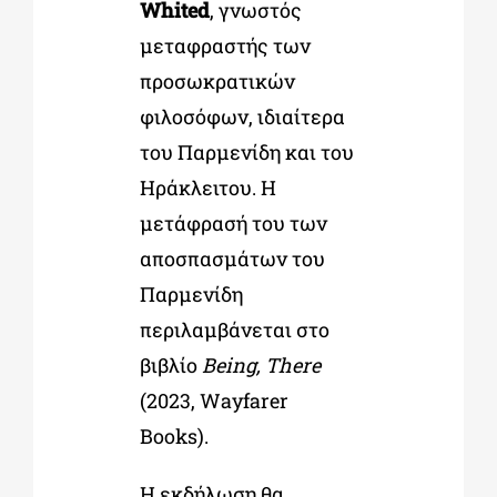
Whited
, γνωστός
μεταφραστής των
προσωκρατικών
φιλοσόφων, ιδιαίτερα
του Παρμενίδη και του
Ηράκλειτου. Η
μετάφρασή του των
αποσπασμάτων του
Παρμενίδη
περιλαμβάνεται στο
βιβλίο
Being, There
(2023, Wayfarer
Books).
Η εκδήλωση θα