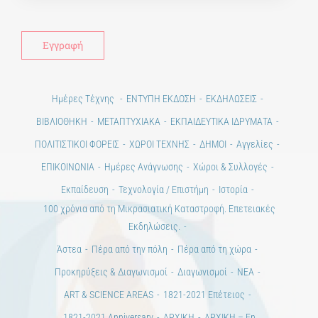
Ημέρες Τέχνης
ΕΝΤΥΠΗ ΕΚΔΟΣΗ
ΕΚΔΗΛΩΣΕΙΣ
ΒΙΒΛΙΟΘΗΚΗ
ΜΕΤΑΠΤΥΧΙΑΚΑ
ΕΚΠΑΙΔΕΥΤΙΚΑ ΙΔΡΥΜΑΤΑ
ΠΟΛΙΤΙΣΤΙΚΟΙ ΦΟΡΕΙΣ
ΧΩΡΟΙ ΤΕΧΝΗΣ
ΔΗΜΟΙ
Αγγελίες
ΕΠΙΚΟΙΝΩΝΙΑ
Ημέρες Ανάγνωσης
Χώροι & Συλλογές
Εκπαίδευση
Τεχνολογία / Επιστήμη
Ιστορία
100 χρόνια από τη Μικρασιατική Καταστροφή. Επετειακές
Εκδηλώσεις.
Άστεα
Πέρα από την πόλη
Πέρα από τη χώρα
Προκηρύξεις & Διαγωνισμοί
Διαγωνισμοί
ΝΕΑ
ART & SCIENCE AREAS
1821-2021 Επέτειος
1821-2021 Anniversary
ΑΡΧΙΚΗ
ΑΡΧΙΚΗ – En