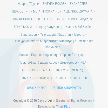
Ημέρες Τέχνης
ΕΝΤΥΠΗ ΕΚΔΟΣΗ
ΕΚΔΗΛΩΣΕΙΣ
ΒΙΒΛΙΟΘΗΚΗ
ΜΕΤΑΠΤΥΧΙΑΚΑ
ΕΚΠΑΙΔΕΥΤΙΚΑ ΙΔΡΥΜΑΤΑ
ΠΟΛΙΤΙΣΤΙΚΟΙ ΦΟΡΕΙΣ
ΧΩΡΟΙ ΤΕΧΝΗΣ
ΔΗΜΟΙ
Αγγελίες
ΕΠΙΚΟΙΝΩΝΙΑ
Ημέρες Ανάγνωσης
Χώροι & Συλλογές
Εκπαίδευση
Τεχνολογία / Επιστήμη
Ιστορία
100 χρόνια από τη Μικρασιατική Καταστροφή. Επετειακές
Εκδηλώσεις.
Άστεα
Πέρα από την πόλη
Πέρα από τη χώρα
Προκηρύξεις & Διαγωνισμοί
Διαγωνισμοί
ΝΕΑ
ART & SCIENCE AREAS
1821-2021 Επέτειος
1821-2021 Anniversary
ΑΡΧΙΚΗ
ΑΡΧΙΚΗ – En
ΟΡΟΙ ΧΡΗΣΗΣ
–
ΠΟΛΙΤΙΚΗ ΑΠΟΡΡΗΤΟΥ
Copyright © 2020 Days of Art in Greece.
All Rights Reserved –