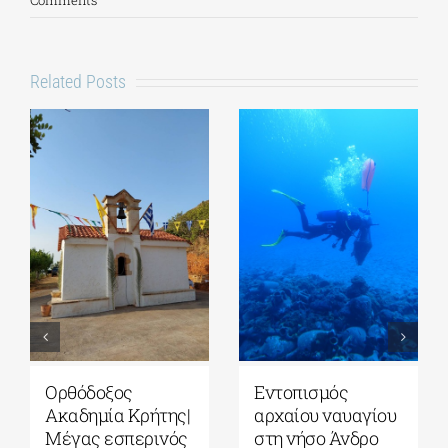
Comments
Related Posts
Ομιλία της Βίκυς
ΓΑΚ-Ιστορικό
Φλέσσα στο ΓΑΚ/
Αρχείο/Μουσείο
Ιστορικό Αρχείο –
Ύδρας| “ΤΡΕΙΣ