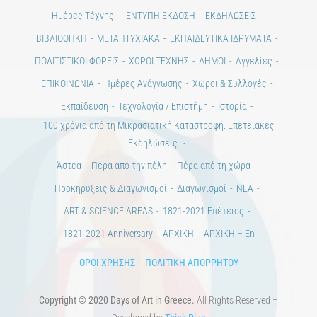
Ημέρες Τέχνης
ΕΝΤΥΠΗ ΕΚΔΟΣΗ
ΕΚΔΗΛΩΣΕΙΣ
ΒΙΒΛΙΟΘΗΚΗ
ΜΕΤΑΠΤΥΧΙΑΚΑ
ΕΚΠΑΙΔΕΥΤΙΚΑ ΙΔΡΥΜΑΤΑ
ΠΟΛΙΤΙΣΤΙΚΟΙ ΦΟΡΕΙΣ
ΧΩΡΟΙ ΤΕΧΝΗΣ
ΔΗΜΟΙ
Αγγελίες
ΕΠΙΚΟΙΝΩΝΙΑ
Ημέρες Ανάγνωσης
Χώροι & Συλλογές
Εκπαίδευση
Τεχνολογία / Επιστήμη
Ιστορία
100 χρόνια από τη Μικρασιατική Καταστροφή. Επετειακές
Εκδηλώσεις.
Άστεα
Πέρα από την πόλη
Πέρα από τη χώρα
Προκηρύξεις & Διαγωνισμοί
Διαγωνισμοί
ΝΕΑ
ART & SCIENCE AREAS
1821-2021 Επέτειος
1821-2021 Anniversary
ΑΡΧΙΚΗ
ΑΡΧΙΚΗ – En
ΟΡΟΙ ΧΡΗΣΗΣ
–
ΠΟΛΙΤΙΚΗ ΑΠΟΡΡΗΤΟΥ
Copyright © 2020 Days of Art in Greece.
All Rights Reserved –