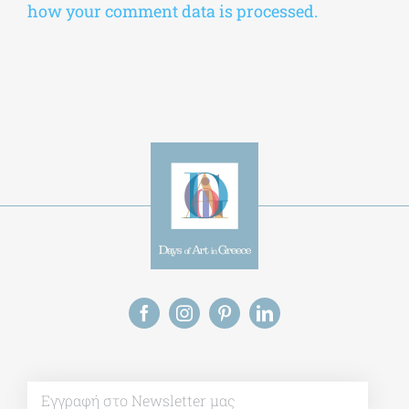
This site uses Akismet to reduce spam.
Learn
how your comment data is processed.
Alt