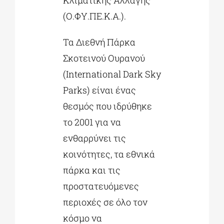
Κλιματικής Αλλαγής
(Ο.ΦΥ.ΠΕ.Κ.Α.).
Τα Διεθνή Πάρκα
Σκοτεινού Ουρανού
(International Dark Sky
Parks) είναι ένας
θεσμός που ιδρύθηκε
το 2001 για να
ενθαρρύνει τις
κοινότητες, τα εθνικά
πάρκα και τις
προστατευόμενες
περιοχές σε όλο τον
κόσμο να