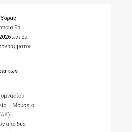
 Ύδρας
 οποία θα
2026
και θα
προγράμματος
τια των
 Γυμνασίου
είο – Μουσείο
ΓΑΚ).
ών από δύο