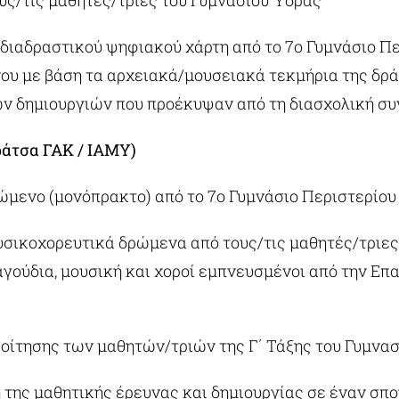
υς/τις μαθητές/τριες του Γυμνασίου Ύδρας
διαδραστικού ψηφιακού χάρτη από το 7ο Γυμνάσιο Πε
ου με βάση τα αρχειακά/μουσειακά τεκμήρια της δρ
ών δημιουργιών που προέκυψαν από τη διασχολική σ
ράτσα ΓΑΚ / ΙΑΜΥ)
ρώμενο (μονόπρακτο) από το 7ο Γυμνάσιο Περιστερίου
υσικοχορευτικά δρώμενα από τους/τις μαθητές/τριες
αγούδια, μουσική και χοροί εμπνευσμένοι από την Επ
φοίτησης των μαθητών/τριών της Γ΄ Τάξης του Γυμνα
 της μαθητικής έρευνας και δημιουργίας σε έναν σπ