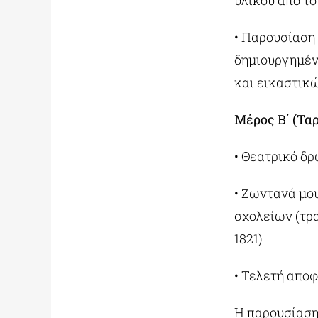
υλικού από το
• Παρουσίαση 
δημιουργημέν
και εικαστικ
Μέρος Β΄ (Τα
• Θεατρικό δ
• Ζωντανά μο
σχολείων (τρ
1821)
• Τελετή απο
Η παρουσίαση