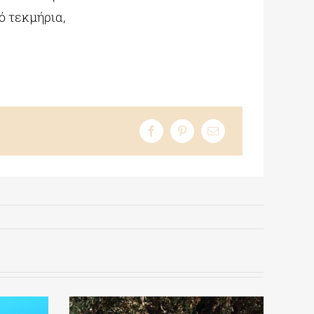
ό τεκμήρια,