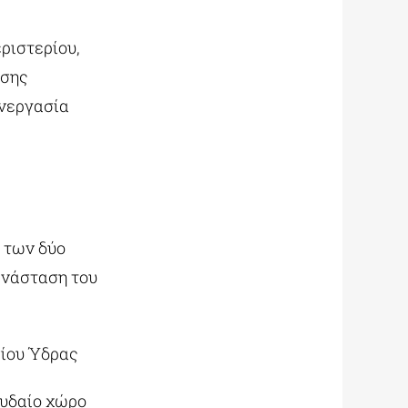
ριστερίου,
άσης
υνεργασία
 των δύο
ανάσταση του
σίου Ύδρας
ουδαίο χώρο