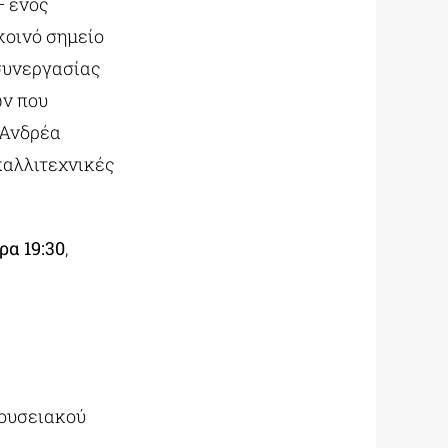
– ενός
κοινό σημείο
 συνεργασίας
ων που
 Ανδρέα
καλλιτεχνικές
ρα 19:30
,
ουσειακού