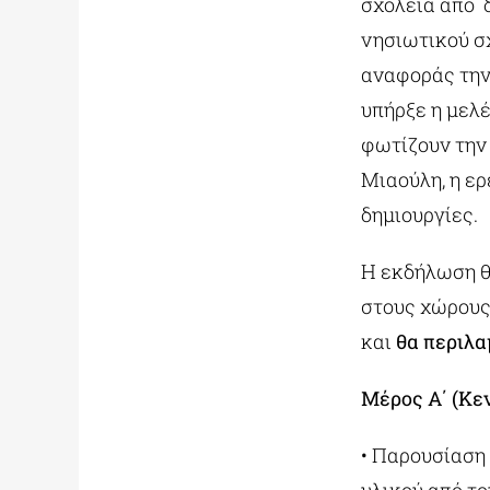
σχολεία από 
νησιωτικού σχ
αναφοράς την 
υπήρξε η μελ
φωτίζουν την
Μιαούλη, η ερ
δημιουργίες.
Η εκδήλωση θ
στους χώρους
και
θα περιλα
Μέρος Α΄ (Κε
• Παρουσίαση