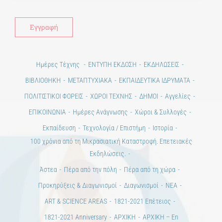
Ημέρες Τέχνης
ΕΝΤΥΠΗ ΕΚΔΟΣΗ
ΕΚΔΗΛΩΣΕΙΣ
ΒΙΒΛΙΟΘΗΚΗ
ΜΕΤΑΠΤΥΧΙΑΚΑ
ΕΚΠΑΙΔΕΥΤΙΚΑ ΙΔΡΥΜΑΤΑ
ΠΟΛΙΤΙΣΤΙΚΟΙ ΦΟΡΕΙΣ
ΧΩΡΟΙ ΤΕΧΝΗΣ
ΔΗΜΟΙ
Αγγελίες
ΕΠΙΚΟΙΝΩΝΙΑ
Ημέρες Ανάγνωσης
Χώροι & Συλλογές
Εκπαίδευση
Τεχνολογία / Επιστήμη
Ιστορία
100 χρόνια από τη Μικρασιατική Καταστροφή. Επετειακές
Εκδηλώσεις.
Άστεα
Πέρα από την πόλη
Πέρα από τη χώρα
Προκηρύξεις & Διαγωνισμοί
Διαγωνισμοί
ΝΕΑ
ART & SCIENCE AREAS
1821-2021 Επέτειος
1821-2021 Anniversary
ΑΡΧΙΚΗ
ΑΡΧΙΚΗ – En