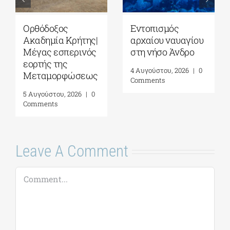
Εντοπισμός
Ομιλία της Βίκυς
Γ
αρχαίου ναυαγίου
Φλέσσα στο ΓΑΚ/
Α
στη νήσο Άνδρο
Ιστορικό Αρχείο –
Ύ
Μουσείο Ύδρας|
Η
4 Αυγούστου, 2026
|
0
08 Αυγούστου
Φ
Comments
2026
Α
7 Αυγούστου, 2026
|
0
6 
Comments
C
Leave A Comment
Comment