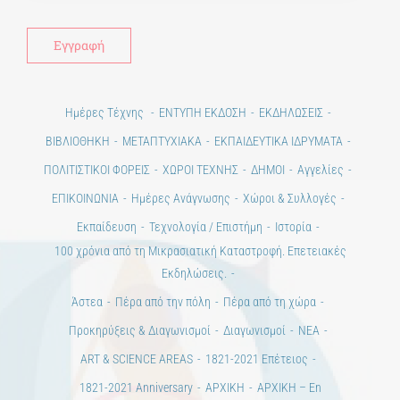
Ημέρες Τέχνης
ΕΝΤΥΠΗ ΕΚΔΟΣΗ
ΕΚΔΗΛΩΣΕΙΣ
ΒΙΒΛΙΟΘΗΚΗ
ΜΕΤΑΠΤΥΧΙΑΚΑ
ΕΚΠΑΙΔΕΥΤΙΚΑ ΙΔΡΥΜΑΤΑ
ΠΟΛΙΤΙΣΤΙΚΟΙ ΦΟΡΕΙΣ
ΧΩΡΟΙ ΤΕΧΝΗΣ
ΔΗΜΟΙ
Αγγελίες
ΕΠΙΚΟΙΝΩΝΙΑ
Ημέρες Ανάγνωσης
Χώροι & Συλλογές
Εκπαίδευση
Τεχνολογία / Επιστήμη
Ιστορία
100 χρόνια από τη Μικρασιατική Καταστροφή. Επετειακές
Εκδηλώσεις.
Άστεα
Πέρα από την πόλη
Πέρα από τη χώρα
Προκηρύξεις & Διαγωνισμοί
Διαγωνισμοί
ΝΕΑ
ART & SCIENCE AREAS
1821-2021 Επέτειος
1821-2021 Anniversary
ΑΡΧΙΚΗ
ΑΡΧΙΚΗ – En