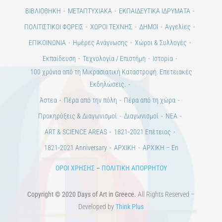
ΠΟΛΙΤΙΣΤΙΚΟΙ ΦΟΡΕΙΣ
ΧΩΡΟΙ ΤΕΧΝΗΣ
ΔΗΜΟΙ
Αγγελίες
ΕΠΙΚΟΙΝΩΝΙΑ
Ημέρες Ανάγνωσης
Χώροι & Συλλογές
Εκπαίδευση
Τεχνολογία / Επιστήμη
Ιστορία
100 χρόνια από τη Μικρασιατική Καταστροφή. Επετειακές
Εκδηλώσεις.
Άστεα
Πέρα από την πόλη
Πέρα από τη χώρα
Προκηρύξεις & Διαγωνισμοί
Διαγωνισμοί
ΝΕΑ
ART & SCIENCE AREAS
1821-2021 Επέτειος
1821-2021 Anniversary
ΑΡΧΙΚΗ
ΑΡΧΙΚΗ – En
ΟΡΟΙ ΧΡΗΣΗΣ
–
ΠΟΛΙΤΙΚΗ ΑΠΟΡΡΗΤΟΥ
Copyright © 2020 Days of Art in Greece.
All Rights Reserved –
Developed by
Think Plus