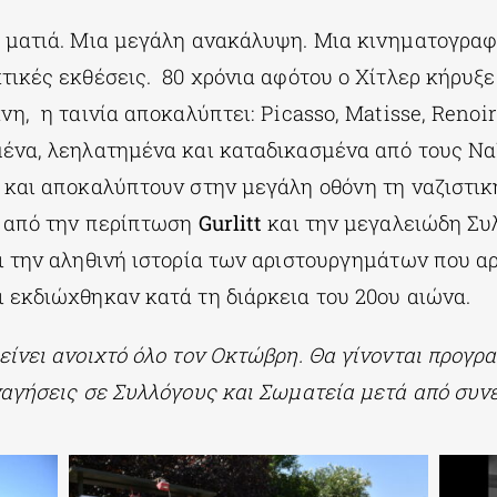
 ματιά. Μια μεγάλη ανακάλυψη. Μια κινηματογρα
τικές εκθέσεις. 80 χρόνια αφότου ο Χίτλερ κήρυξε
η, η ταινία αποκαλύπτει: Picasso, Matisse, Renoir
ένα, λεηλατημένα και καταδικασμένα από τους Ναζ
 και αποκαλύπτουν στην μεγάλη οθόνη τη ναζιστικ
ς από την περίπτωση
Gurlitt
και την μεγαλειώδη Συλ
 την αληθινή ιστορία των αριστουργημάτων που α
 εκδιώχθηκαν κατά τη διάρκεια του 20ου αιώνα.
είνει ανοιχτό όλο τον Οκτώβρη. Θα γίνονται προγρ
ναγήσεις σε Συλλόγους και Σωματεία μετά από συν