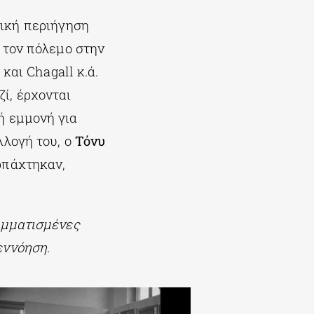
φική περιήγηση
 τον πόλεμο στην
 και Chagall κ.ά.
ί, έρχονται
ή εμμονή για
λογή του, ο
Τόνυ
ρπάχτηκαν,
αμματισμένες
εννόηση.