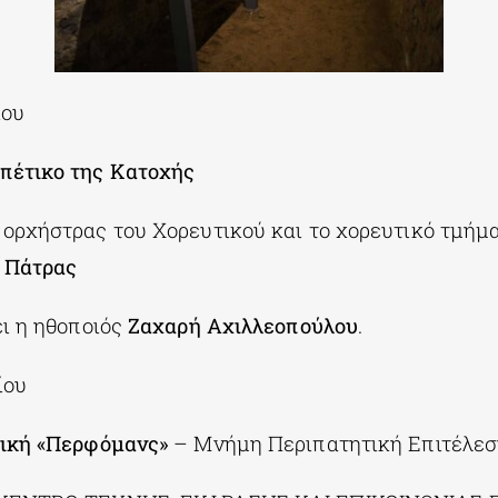
ίου
πέτικο της Κατοχής
ορχήστρας του Χορευτικού και το χορευτικό τμήμ
 Πάτρας
ει η ηθοποιός
Ζαχαρή Αχιλλεοπούλου
.
ίου
τική «Περφόμανς»
– Μνήμη Περιπατητική Επιτέλε