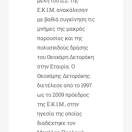
μέλη του Δ.Σ. της
Ε.Κ.Ι.Μ. ανακάλεσαν
με βαθιά συγκίνηση τις
μνήμες της μακράς
παρουσίας και της
πολυσχιδούς δράσης
του Θεοχάρη Δετοράκη
στην Εταιρία. Ο
Θεοχάρης Δετοράκης
διετέλεσε από το 1997
ως το 2009 πρόεδρος
της Ε.Κ.Ι.Μ., στην
ηγεσία της οποίας
διαδέχτηκε τον