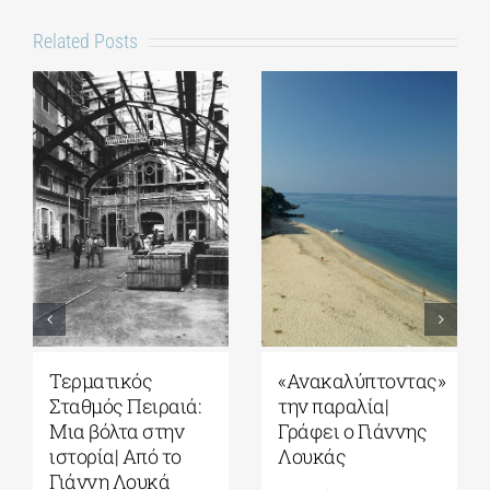
Related Posts
«Ανακαλύπτοντας»
Σπέτσες: Εκεί
την παραλία|
όπου η Ιστορία
Γράφει ο Γιάννης
παραμένει
Λουκάς
ζωντανή| Γράφει ο
Γιάννης Λουκάς