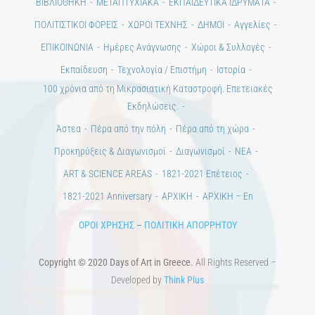
ΒΙΒΛΙΟΘΗΚΗ
ΜΕΤΑΠΤΥΧΙΑΚΑ
ΕΚΠΑΙΔΕΥΤΙΚΑ ΙΔΡΥΜΑΤΑ
ΠΟΛΙΤΙΣΤΙΚΟΙ ΦΟΡΕΙΣ
ΧΩΡΟΙ ΤΕΧΝΗΣ
ΔΗΜΟΙ
Αγγελίες
ΕΠΙΚΟΙΝΩΝΙΑ
Ημέρες Ανάγνωσης
Χώροι & Συλλογές
Εκπαίδευση
Τεχνολογία / Επιστήμη
Ιστορία
100 χρόνια από τη Μικρασιατική Καταστροφή. Επετειακές
Εκδηλώσεις.
Άστεα
Πέρα από την πόλη
Πέρα από τη χώρα
Προκηρύξεις & Διαγωνισμοί
Διαγωνισμοί
ΝΕΑ
ART & SCIENCE AREAS
1821-2021 Επέτειος
1821-2021 Anniversary
ΑΡΧΙΚΗ
ΑΡΧΙΚΗ – En
ΟΡΟΙ ΧΡΗΣΗΣ
–
ΠΟΛΙΤΙΚΗ ΑΠΟΡΡΗΤΟΥ
Copyright © 2020 Days of Art in Greece.
All Rights Reserved –
Developed by
Think Plus