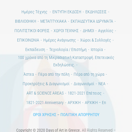
Ημέρες Τέχνης
ΕΝΤΥΠΗ ΕΚΔΟΣΗ
ΕΚΔΗΛΩΣΕΙΣ
ΒΙΒΛΙΟΘΗΚΗ
ΜΕΤΑΠΤΥΧΙΑΚΑ
ΕΚΠΑΙΔΕΥΤΙΚΑ ΙΔΡΥΜΑΤΑ
ΠΟΛΙΤΙΣΤΙΚΟΙ ΦΟΡΕΙΣ
ΧΩΡΟΙ ΤΕΧΝΗΣ
ΔΗΜΟΙ
Αγγελίες
ΕΠΙΚΟΙΝΩΝΙΑ
Ημέρες Ανάγνωσης
Χώροι & Συλλογές
Εκπαίδευση
Τεχνολογία / Επιστήμη
Ιστορία
100 χρόνια από τη Μικρασιατική Καταστροφή. Επετειακές
Εκδηλώσεις.
Άστεα
Πέρα από την πόλη
Πέρα από τη χώρα
Προκηρύξεις & Διαγωνισμοί
Διαγωνισμοί
ΝΕΑ
ART & SCIENCE AREAS
1821-2021 Επέτειος
1821-2021 Anniversary
ΑΡΧΙΚΗ
ΑΡΧΙΚΗ – En
ΟΡΟΙ ΧΡΗΣΗΣ
–
ΠΟΛΙΤΙΚΗ ΑΠΟΡΡΗΤΟΥ
Copyright © 2020 Days of Art in Greece.
All Rights Reserved –