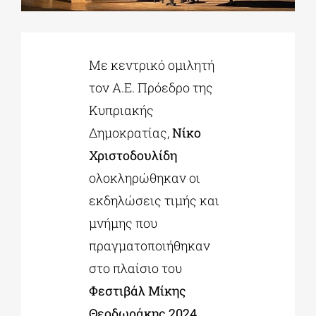
ΔΙΔΑΚΤΟΡΙΚΑ
Με κεντρικό ομιλητή
τον Α.Ε. Πρόεδρο της
ΕΚΠΑΙΔΕΥΤΙΚΑ ΙΔΡΥΜΑΤΑ
Κυπριακής
Δημοκρατίας,
Νίκο
ΠΟΛΙΤΙΣΤΙΚΟΙ ΦΟΡΕΙΣ
Χριστοδουλίδη
ολοκληρώθηκαν οι
ΧΩΡΟΙ ΤΕΧΝΗΣ
εκδηλώσεις τιμής και
μνήμης που
ΔΗΜΟΙ
πραγματοποιήθηκαν
στο πλαίσιο του
ΕΚΔΗΛΩΣΕΙΣ
Φεστιβάλ Μίκης
Θεοδωράκης 2024
,