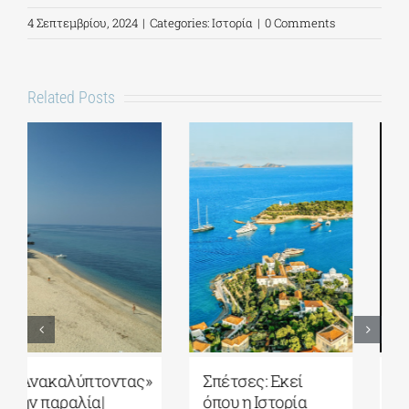
4 Σεπτεμβρίου, 2024
|
Categories:
Ιστορία
|
0 Comments
Related Posts
Σπέτσες: Εκεί
Το Ιόνιο του
όπου η Ιστορία
αρχαίου κόσμου: