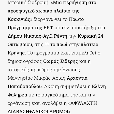
Ιστορική διαδρομή
«
Μια περιήγηση στο
προσφυγικό χωρικό πλαίσιο της
ΔΙΔΑΚΤΟΡΙΚΑ
Κοκκινιάς
» διοργανώνει το
Πρώτο
Πρόγραμμα της ΕΡΤ
με την υποστήριξη του
ΕΚΠΑΙΔΕΥΤΙΚΑ ΙΔΡΥΜΑΤΑ
Δήμου Νίκαιας-Αγ.Ι. Ρέντη
την
Κυριακή 24
Οκτωβρίου
, στις
11 το πρωί
στην
πλατεία
ΠΟΛΙΤΙΣΤΙΚΟΙ ΦΟΡΕΙΣ
Κρήνης
.
Το πρόγραμμα έχει επιμεληθεί ο
δημοσιογράφος
Θωμάς Σίδερης
και η
ΧΩΡΟΙ ΤΕΧΝΗΣ
ιστορικός-πρόεδρος της Ένωσης
Μαγνησίας Μικράς Ασίας
Αρχοντία
ΔΗΜΟΙ
Παπαδοπούλου
. Ακόμη συμμετέχει η
Ελένη
Φαληρέα
με το συγκρότημα της και την
ΕΚΔΗΛΩΣΕΙΣ
οργάνωση έχει αναλάβει η «
ΑΦΥΛΑΧΤΗ
ΔΙΑΒΑΣΗ+ΛΑΪΚΟΙ ΔΡΟΜΟΙ
».