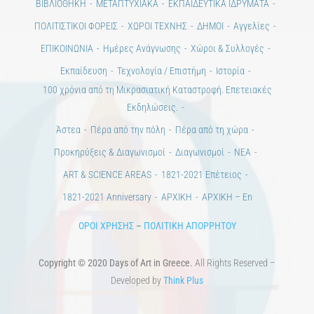
ΒΙΒΛΙΟΘΗΚΗ
ΜΕΤΑΠΤΥΧΙΑΚΑ
ΕΚΠΑΙΔΕΥΤΙΚΑ ΙΔΡΥΜΑΤΑ
ΠΟΛΙΤΙΣΤΙΚΟΙ ΦΟΡΕΙΣ
ΧΩΡΟΙ ΤΕΧΝΗΣ
ΔΗΜΟΙ
Αγγελίες
ΕΠΙΚΟΙΝΩΝΙΑ
Ημέρες Ανάγνωσης
Χώροι & Συλλογές
Εκπαίδευση
Τεχνολογία / Επιστήμη
Ιστορία
100 χρόνια από τη Μικρασιατική Καταστροφή. Επετειακές
Εκδηλώσεις.
Άστεα
Πέρα από την πόλη
Πέρα από τη χώρα
Προκηρύξεις & Διαγωνισμοί
Διαγωνισμοί
ΝΕΑ
ART & SCIENCE AREAS
1821-2021 Επέτειος
1821-2021 Anniversary
ΑΡΧΙΚΗ
ΑΡΧΙΚΗ – En
ΟΡΟΙ ΧΡΗΣΗΣ
–
ΠΟΛΙΤΙΚΗ ΑΠΟΡΡΗΤΟΥ
Copyright © 2020 Days of Art in Greece.
All Rights Reserved –
Developed by
Think Plus