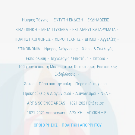
Ημέρες Τέχνης
ΕΝΤΥΠΗ ΕΚΔΟΣΗ
ΕΚΔΗΛΩΣΕΙΣ
ΒΙΒΛΙΟΘΗΚΗ
ΜΕΤΑΠΤΥΧΙΑΚΑ
ΕΚΠΑΙΔΕΥΤΙΚΑ ΙΔΡΥΜΑΤΑ
ΠΟΛΙΤΙΣΤΙΚΟΙ ΦΟΡΕΙΣ
ΧΩΡΟΙ ΤΕΧΝΗΣ
ΔΗΜΟΙ
Αγγελίες
ΕΠΙΚΟΙΝΩΝΙΑ
Ημέρες Ανάγνωσης
Χώροι & Συλλογές
Εκπαίδευση
Τεχνολογία / Επιστήμη
Ιστορία
100 χρόνια από τη Μικρασιατική Καταστροφή. Επετειακές
Εκδηλώσεις.
Άστεα
Πέρα από την πόλη
Πέρα από τη χώρα
Προκηρύξεις & Διαγωνισμοί
Διαγωνισμοί
ΝΕΑ
ART & SCIENCE AREAS
1821-2021 Επέτειος
1821-2021 Anniversary
ΑΡΧΙΚΗ
ΑΡΧΙΚΗ – En
ΟΡΟΙ ΧΡΗΣΗΣ
–
ΠΟΛΙΤΙΚΗ ΑΠΟΡΡΗΤΟΥ