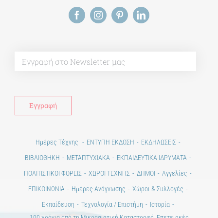
Alt
Ημέρες Τέχνης
ΕΝΤΥΠΗ ΕΚΔΟΣΗ
ΕΚΔΗΛΩΣΕΙΣ
ΒΙΒΛΙΟΘΗΚΗ
ΜΕΤΑΠΤΥΧΙΑΚΑ
ΕΚΠΑΙΔΕΥΤΙΚΑ ΙΔΡΥΜΑΤΑ
ΠΟΛΙΤΙΣΤΙΚΟΙ ΦΟΡΕΙΣ
ΧΩΡΟΙ ΤΕΧΝΗΣ
ΔΗΜΟΙ
Αγγελίες
ΕΠΙΚΟΙΝΩΝΙΑ
Ημέρες Ανάγνωσης
Χώροι & Συλλογές
Εκπαίδευση
Τεχνολογία / Επιστήμη
Ιστορία
100 χρόνια από τη Μικρασιατική Καταστροφή. Επετειακές