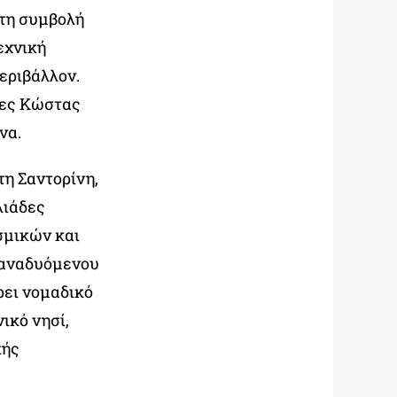
 τη συμβολή
εχνική
περιβάλλον.
νες Κώστας
να.
τη Σαντορίνη,
λιάδες
σμικών και
 αναδυόμενου
ρει νομαδικό
ικό νησί,
κής