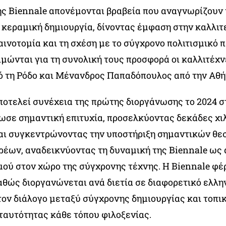
της Biennale απονέμονται βραβεία που αναγνωρίζουν
 κεραμική δημιουργία, δίνοντας έμφαση στην καλλιτ
αινοτομία και τη σχέση με το σύγχρονο πολιτισμικό 
ιμώνται για τη συνολική τους προσφορά οι καλλιτέχ
 τη Ρόδο και Μένανδρος Παπαδόπουλος από την Αθή
ποτελεί συνέχεια της πρώτης διοργάνωσης το 2024 σ
ίωσε σημαντική επιτυχία, προσελκύοντας δεκάδες χι
αι συγκεντρώνοντας την υποστήριξη σημαντικών θε
ρέων, αναδεικνύοντας τη δυναμική της Biennale ως
μού στον χώρο της σύγχρονης τέχνης. Η Biennale φέ
θώς διοργανώνεται ανά διετία σε διαφορετικό ελλην
τον διάλογο μεταξύ σύγχρονης δημιουργίας και τοπι
 ταυτότητας κάθε τόπου φιλοξενίας.