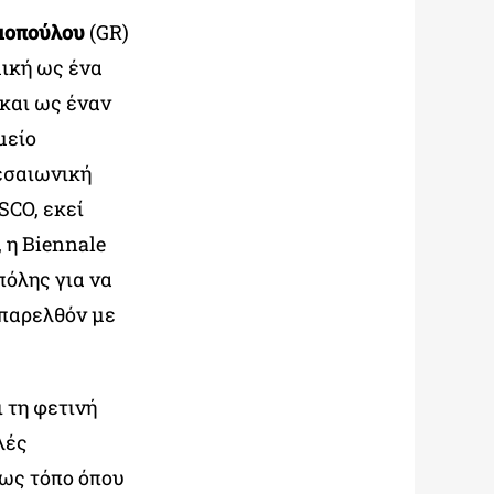
μοπούλου
(GR)
μική ως ένα
και ως έναν
μείο
Μεσαιωνική
SCO, εκεί
 η Biennale
πόλης για να
 παρελθόν με
 τη φετινή
λές
 ως τόπο όπου