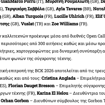
,
GianMarco Porru
(IT),
Μυρσίνη Ρουμελιώτη
(GR),
D
S),
Τερψιχόρη Σαββάλα
(GR),
Ayla Tavares
(BR),
Νατα
η
(GR),
Alban Turquois
(FR),
Lucille Uhlrich
(FR),
Elif 
άτσης
(GR),
Vuslat
(TR) και
Zoe Williams
(FR).
ν καλλιτεχνών προέκυψε μέσα από διεθνές Open Cal
περισσότερες από 300 αιτήσεις καθώς και μέσω π
ελήτριες, χαρτογραφώντας μια δυναμική συνύπαρξη
ένων φωνών της σύγχρονης τέχνης.
τική επιτροπή της BCK 2026 αποτελείται από τις τρει
 καθώς και από τους:
Cristina Anglada
– Επιμελήτρια
ES),
Florian Dauget Bresson
– Επιμελητής σύγχρονης
έργων τέχνης (FR),
Karina El Helou
– Διευθύντρια το
,
Orhan Gorbon
– Διευθύνων σύμβουλος της Gorbon T