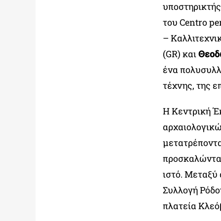
υποστηρικτής
του Centro per
– Καλλιτεχνι
(GR) και
Θεοδ
ένα πολυσυλλ
τέχνης, της ε
Η Κεντρική Έ
αρχαιολογικώ
μετατρέποντα
προσκαλώντας
ιστό. Μεταξύ 
Συλλογή Ρόδο
πλατεία Κλεό