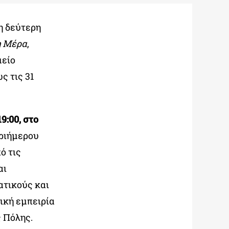
η δεύτερη
 η Μέρα
,
μείο
ς τις 31
9:00, στο
τριήμερου
ό τις
αι
ατικούς και
ική εμπειρία
 Πόλης.