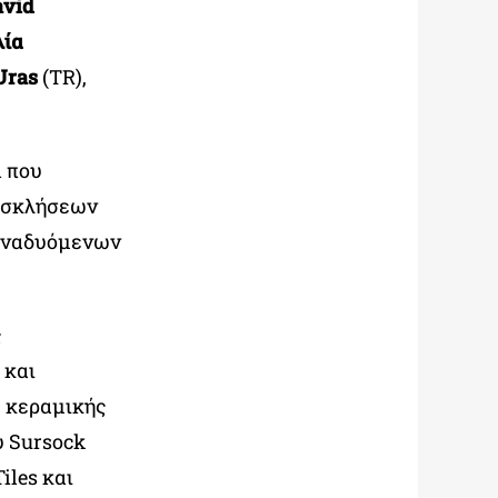
avid
λία
Uras
(TR),
l που
ροσκλήσεων
 αναδυόμενων
ς
 και
 κεραμικής
υ Sursock
iles και