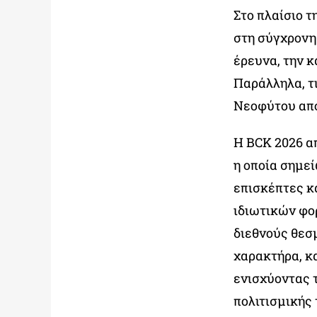
Στο πλαίσιο 
στη σύγχρονη
έρευνα, την κ
Παράλληλα, τ
Νεοφύτου από
Η BCK 2026 α
η οποία σημε
επισκέπτες κ
ιδιωτικών φο
διεθνούς θεσ
χαρακτήρα, κα
ενισχύοντας 
πολιτισμικής