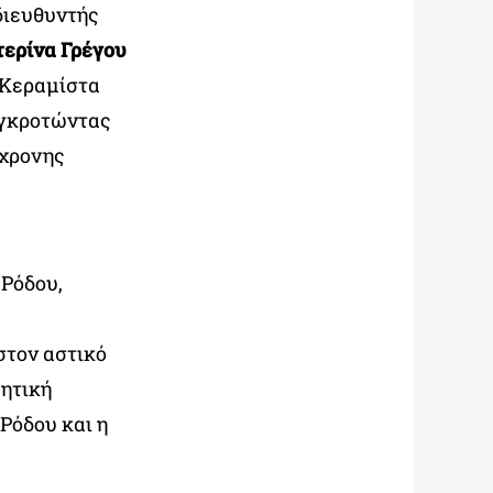
διευθυντής
ερίνα Γρέγου
 Κεραμίστα
υγκροτώντας
γχρονης
 Ρόδου,
στον αστικό
μητική
Ρόδου και η