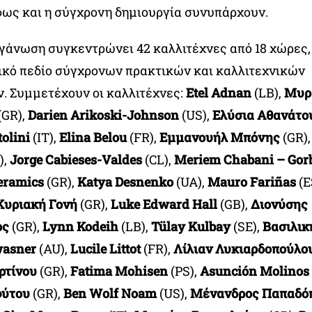
 φως και η σύγχρονη δημιουργία συνυπάρχουν.
ργάνωση συγκεντρώνει 42 καλλιτέχνες από 18 χώρες
κό πεδίο σύγχρονων πρακτικών και καλλιτεχνικών
. Συμμετέχουν οι καλλιτέχνες:
Etel Adnan
(LB),
Μυρ
(GR),
Darien Arikoski-Johnson
(US),
Ελύσια Αθανάτο
olini
(IT),
Elina Belou
(FR),
Εμμανουήλ Μπόνης
(GR)
),
Jorge Cabieses-Valdes
(CL),
Meriem Chabani – Gor
eramics
(GR),
Katya Desnenko
(UA),
Mauro Fariñas
(E
υριακή Γονή
(GR),
Luke Edward Hall
(GB),
Διονύσης
ος
(GR),
Lynn Kodeih
(LB),
Tülay Kulbay
(SE),
Βασιλικ
asner
(AU),
Lucile Littot
(FR),
Λίλιαν Λυκιαρδοπούλο
ρτίνου
(GR),
Fatima Mohisen
(PS),
Asunción Molinos
φύτου
(GR),
Ben Wolf
Noam
(US),
Μένανδρος Παπαδό