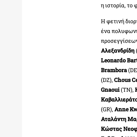
η ιστορία, το
Η φετινή διο
ένα πολυφωνι
προσεγγίσεων
Αλεξανδρίδη
Leonardo Bart
Brambora
(DE
(DZ),
Chous C
Gnaoui
(TN),
Κ
Καβαλλιεράτ
(GR),
Anne Kw
Αταλάντη Μα
Κώστας Νεο