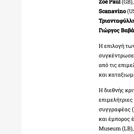
Zoë Paul
(GB)
Scanavino
(U
Τριανταφύλλ
Γιώργος Βαβ
Η επιλογή τω
συγκέντρωσε 
από τις επιμ
και καταξιωμ
Η διεθνής κρι
επιμελήτριες
συγγραφέας (
και έμπορος 
Museum (LB)