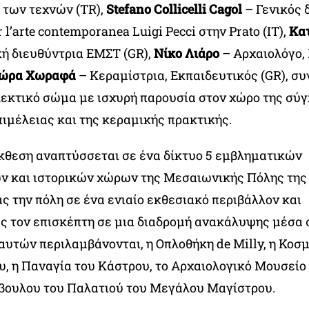
 των τεχνών (TR),
Stefano Collicelli Cagol
– Γενικός 
 l’arte contemporanea Luigi Pecci στην Prato (IT),
Κατ
κή διευθύντρια ΕΜΣΤ (GR),
Νίκο Λιάρο
– Αρχαιολόγο,
ώρα Χωραφά
– Κεραμίστρια, Εκπαιδευτικός (GR), σ
εκτικό σώμα με ισχυρή παρουσία στον χώρο της σύ
πιμέλειας και της κεραμικής πρακτικής.
κθεση αναπτύσσεται σε ένα δίκτυο 5 εμβληματικών
ν και ιστορικών χώρων της Μεσαιωνικής Πόλης της
ς την πόλη σε ένα ενιαίο εκθεσιακό περιβάλλον και
 τον επισκέπτη σε μια διαδρομή ανακάλυψης μέσα 
αυτών περιλαμβάνονται, η Οπλοθήκη de Milly, η Κοσ
υ, η Παναγία του Κάστρου, το Αρχαιολογικό Μουσείο 
βουλου του Παλατιού του Μεγάλου Μαγίστρου.