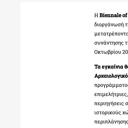
Η
Biennale o
διοργάνωσή τ
μετατρέποντα
συνάντησης τη
Οκτωβρίου 20
Τα εγκαίνια θ
Αρχαιολογικό
προγράμματος
επιμελήτριες,
περιηγήσεις 
ιστορικούς χ
περιπλάνησης