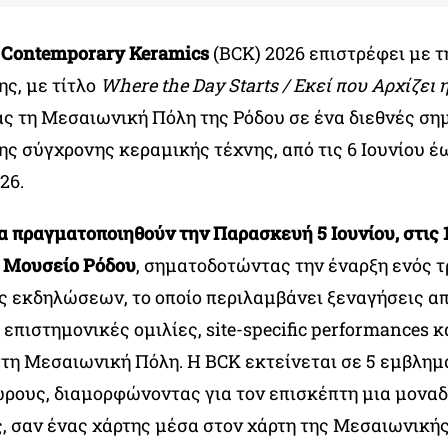
f Contemporary Keramics
(BCK) 2026 επιστρέφει με τ
ης, με τίτλο
Where the Day Starts / Εκεί που Αρχίζει
ς τη Μεσαιωνική Πόλη της Ρόδου
σε ένα διεθνές ση
ς σύγχρονης κεραμικής τέχνης, από τις 6 Ιουνίου έω
26.
α πραγματοποιηθούν την Παρασκευή 5 Ιουνίου, στις 1
 Μουσείο Ρόδου
, σηματοδοτώντας την έναρξη ενός 
 εκδηλώσεων, το οποίο περιλαμβάνει ξεναγήσεις απ
 επιστημονικές ομιλίες, site-specific performances κ
στη Μεσαιωνική Πόλη. Η BCK εκτείνεται σε 5 εμβλημ
ώρους, διαμορφώνοντας για τον επισκέπτη μια μοναδ
, σαν ένας χάρτης μέσα στον χάρτη της Μεσαιωνικής