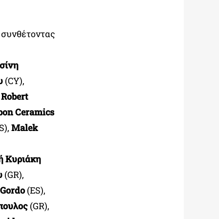
, συνθέτοντας
σίνη
υ
(CY),
,
Robert
bon Ceramics
S),
Malek
ή Κυριάκη
υ
(GR),
 Gordo
(ES),
πουλος
(GR),