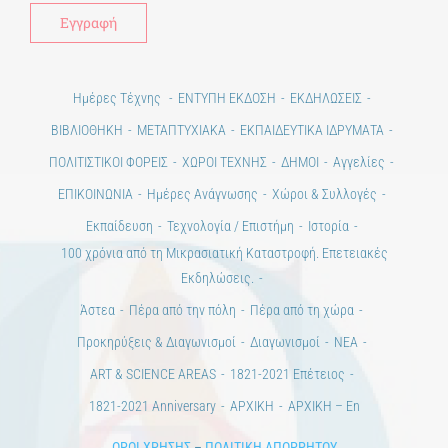
Ημέρες Τέχνης
ΕΝΤΥΠΗ ΕΚΔΟΣΗ
ΕΚΔΗΛΩΣΕΙΣ
ΒΙΒΛΙΟΘΗΚΗ
ΜΕΤΑΠΤΥΧΙΑΚΑ
ΕΚΠΑΙΔΕΥΤΙΚΑ ΙΔΡΥΜΑΤΑ
ΠΟΛΙΤΙΣΤΙΚΟΙ ΦΟΡΕΙΣ
ΧΩΡΟΙ ΤΕΧΝΗΣ
ΔΗΜΟΙ
Αγγελίες
ΕΠΙΚΟΙΝΩΝΙΑ
Ημέρες Ανάγνωσης
Χώροι & Συλλογές
Εκπαίδευση
Τεχνολογία / Επιστήμη
Ιστορία
100 χρόνια από τη Μικρασιατική Καταστροφή. Επετειακές
Εκδηλώσεις.
Άστεα
Πέρα από την πόλη
Πέρα από τη χώρα
Προκηρύξεις & Διαγωνισμοί
Διαγωνισμοί
ΝΕΑ
ART & SCIENCE AREAS
1821-2021 Επέτειος
1821-2021 Anniversary
ΑΡΧΙΚΗ
ΑΡΧΙΚΗ – En
ΟΡΟΙ ΧΡΗΣΗΣ
–
ΠΟΛΙΤΙΚΗ ΑΠΟΡΡΗΤΟΥ
Copyright © 2020 Days of Art in Greece.
All Rights Reserved –
Developed by
Think Plus