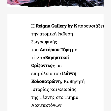
ΔΙΔΑΚΤΟΡΙΚΑ
Η
Reigna Gallery by K
παρουσιάζει
ΕΚΠΑΙΔΕΥΤΙΚΑ ΙΔΡΥΜΑΤΑ
την ατομική έκθεση
ζωγραφικής
ΠΟΛΙΤΙΣΤΙΚΟΙ ΦΟΡΕΙΣ
του
Αστέριου Τόρη
με
τίτλο
«Εκρηκτικοί
ΧΩΡΟΙ ΤΕΧΝΗΣ
Ορίζοντες»
, σε
επιμέλεια του
Γιάννη
ΔΗΜΟΙ
Κολοκοτρώνη,
Καθηγητή
Ιστορίας και Θεωρίας
της Τέχνης στο Τμήμα
ΕΚΔΗΛΩΣΕΙΣ
Αρχιτεκτόνων