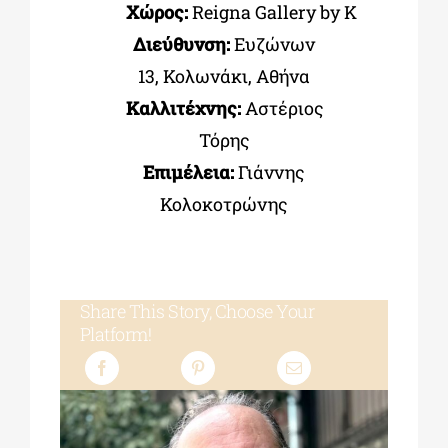
Χώρος:
Reigna Gallery by K
Διεύθυνση:
Ευζώνων
13, Κολωνάκι, Αθήνα
Καλλιτέχνης:
Αστέριος
Τόρης
Επιμέλεια:
Γιάννης
Κολοκοτρώνης
Share This Story, Choose Your
Platform!