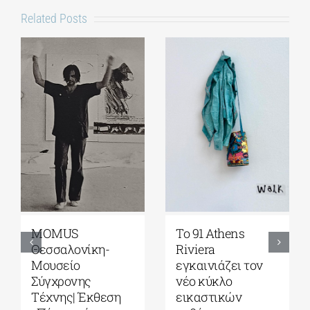
Related Posts
Γκαλερί
Έρχεται το
Ζουμπουλάκη|
Platforms Project
Σοφία
2026| 17-20
Παπακώστα-
Σεπτεμβρίου στο
Things to hold| 17
Καπνεργοστάσιο