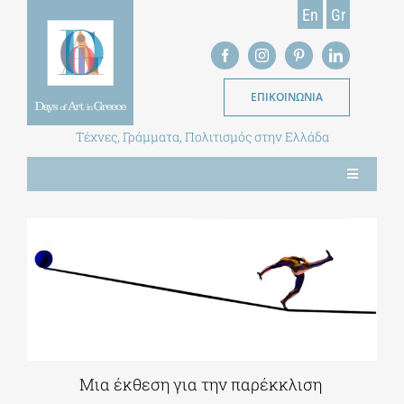
Skip
En
Gr
to
content
ΕΠΙΚΟΙΝΩΝΙΑ
Τέχνες, Γράμματα, Πολιτισμός στην Ελλάδα
Toggle
Navigation
ΝΕΑ
ΕΝΤΥΠΗ ΕΚΔΟΣΗ
ΒΙΒΛΙΟΘΗΚΗ
Μια έκθεση για την παρέκκλιση
ΜΕΤΑΠΤΥΧΙΑΚΑ