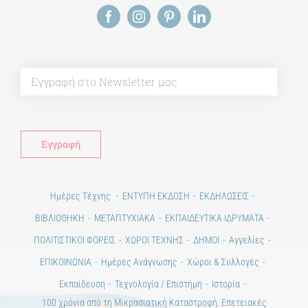
Alt
Ημέρες Τέχνης
ΕΝΤΥΠΗ ΕΚΔΟΣΗ
ΕΚΔΗΛΩΣΕΙΣ
ΒΙΒΛΙΟΘΗΚΗ
ΜΕΤΑΠΤΥΧΙΑΚΑ
ΕΚΠΑΙΔΕΥΤΙΚΑ ΙΔΡΥΜΑΤΑ
ΠΟΛΙΤΙΣΤΙΚΟΙ ΦΟΡΕΙΣ
ΧΩΡΟΙ ΤΕΧΝΗΣ
ΔΗΜΟΙ
Αγγελίες
ΕΠΙΚΟΙΝΩΝΙΑ
Ημέρες Ανάγνωσης
Χώροι & Συλλογές
Εκπαίδευση
Τεχνολογία / Επιστήμη
Ιστορία
100 χρόνια από τη Μικρασιατική Καταστροφή. Επετειακές
Εκδηλώσεις.
Άστεα
Πέρα από την πόλη
Πέρα από τη χώρα
Προκηρύξεις & Διαγωνισμοί
Διαγωνισμοί
ΝΕΑ