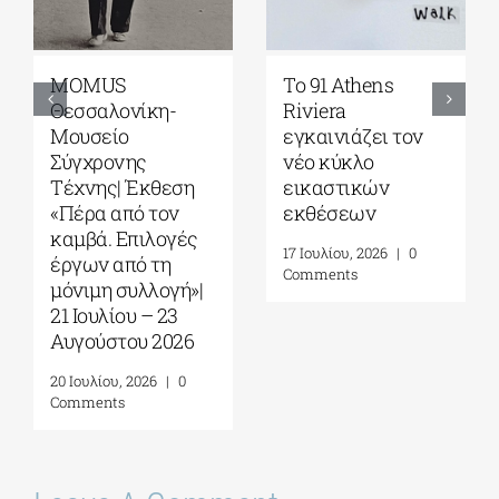
Γκαλερί
Έρχεται το
Ζουμπουλάκη|
Platforms Project
Σοφία
2026| 17-20
Παπακώστα-
Σεπτεμβρίου στο
Things to hold| 17
Καπνεργοστάσιο
Σεπτεμβρίου – 10
της Βουλής των
Οκτωβρίου 2026
Ελλήνων
30 Ιουλίου, 2026
|
0
22 Ιουλίου, 2026
|
0
Comments
Comments
Leave A Comment
Comment