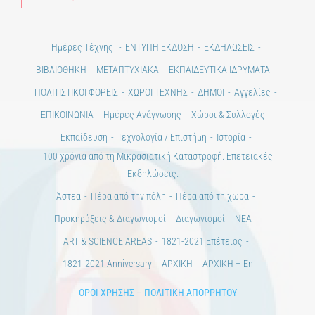
Ημέρες Τέχνης
ΕΝΤΥΠΗ ΕΚΔΟΣΗ
ΕΚΔΗΛΩΣΕΙΣ
ΒΙΒΛΙΟΘΗΚΗ
ΜΕΤΑΠΤΥΧΙΑΚΑ
ΕΚΠΑΙΔΕΥΤΙΚΑ ΙΔΡΥΜΑΤΑ
ΠΟΛΙΤΙΣΤΙΚΟΙ ΦΟΡΕΙΣ
ΧΩΡΟΙ ΤΕΧΝΗΣ
ΔΗΜΟΙ
Αγγελίες
ΕΠΙΚΟΙΝΩΝΙΑ
Ημέρες Ανάγνωσης
Χώροι & Συλλογές
Εκπαίδευση
Τεχνολογία / Επιστήμη
Ιστορία
100 χρόνια από τη Μικρασιατική Καταστροφή. Επετειακές
Εκδηλώσεις.
Άστεα
Πέρα από την πόλη
Πέρα από τη χώρα
Προκηρύξεις & Διαγωνισμοί
Διαγωνισμοί
ΝΕΑ
ART & SCIENCE AREAS
1821-2021 Επέτειος
1821-2021 Anniversary
ΑΡΧΙΚΗ
ΑΡΧΙΚΗ – En
ΟΡΟΙ ΧΡΗΣΗΣ
–
ΠΟΛΙΤΙΚΗ ΑΠΟΡΡΗΤΟΥ