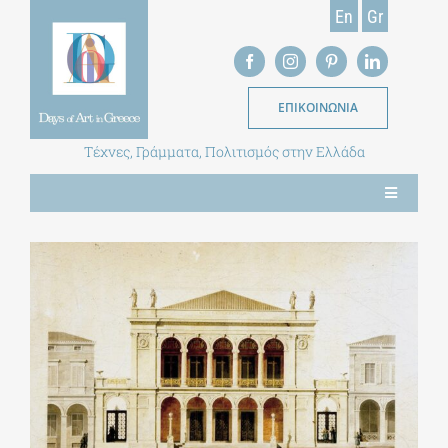
Skip
En
Gr
to
content
ΕΠΙΚΟΙΝΩΝΙΑ
Τέχνες, Γράμματα, Πολιτισμός στην Ελλάδα
Toggle
Navigation
ΝΕΑ
ΕΝΤΥΠΗ ΕΚΔΟΣΗ
ΒΙΒΛΙΟΘΗΚΗ
ΜΕΤΑΠΤΥΧΙΑΚΑ