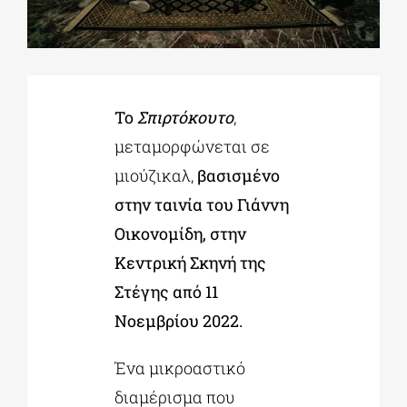
ΔΙΔΑΚΤΟΡΙΚΑ
Το
Σπιρτόκουτο
,
ΕΚΠΑΙΔΕΥΤΙΚΑ ΙΔΡΥΜΑΤΑ
μεταμορφώνεται σε
μιούζικαλ,
βασισμένο
ΠΟΛΙΤΙΣΤΙΚΟΙ ΦΟΡΕΙΣ
στην ταινία του Γιάννη
Οικονομίδη, στην
ΧΩΡΟΙ ΤΕΧΝΗΣ
Κεντρική Σκηνή της
Στέγης
από 11
ΔΗΜΟΙ
Νοεμβρίου 2022.
ΕΚΔΗΛΩΣΕΙΣ
Ένα μικροαστικό
διαμέρισμα που