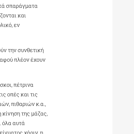
ικά σπαράγματα
ζονται και
λικό, εν
ύν την συνθετική
 αφού πλέον έχουν
ίσκοι, πέτρινα
ις οπές και τις
ών, πιθαριών κ.α.,
 κίνηση της μάζας,
ι όλα αυτά
ίγματος χάριν, η