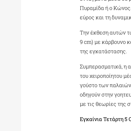
Πυραμίδα ή ο Κώνος.
εύρος και τη δυναμ
Την έκθεση αυτών τω
9 cm) με κάρβουνο κ
της εγκατάστασης.
Συμπερασματικά, η 
του χειροποίητου μέ
γούστο των παλαιών
οδηγούν στην γοητευ
με τις θεωρίες της 
Εγκαίνια Τετάρτη 5 