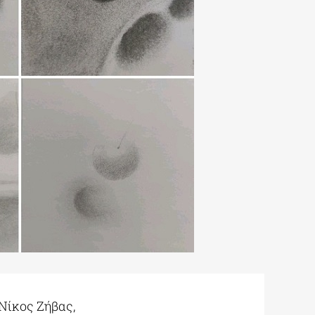
 Νίκος Ζήβας,