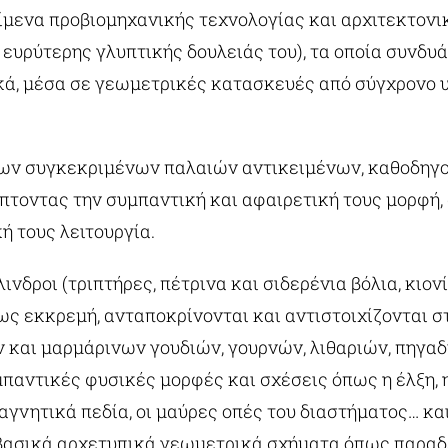
είμενα προβιομηχανικής τεχνολογίας και αρχιτεκτον
 ευρύτερης γλυπτικής δουλειάς του), τα οποία συνδυά
ά, μέσα σε γεωμετρικές κατασκευές από σύγχρονο υ
ων συγκεκριμένων παλαιών αντικειμένων, καθοδηγο
πτοντας την συμπαντική και αφαιρετική τους μορφή,
ή τους λειτουργία.
ινδροι (τριπτήρες, πέτρινα και σιδερένια βόλια, κιον
ως εκκρεμή, ανταποκρίνονται και αντιστοιχίζονται στ
 και μαρμάρινων γουδιών, γουρνών, λιθαριών, πηγαδι
αντικές φυσικές μορφές και σχέσεις όπως η έλξη, η
μαγνητικά πεδία, οι μαύρες οπές του διαστήματος… κα
βασικά αρχετυπικά γεωμετρικά σχήματα όπως παραδε