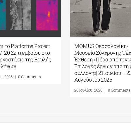
ι το Platforms Project
MOMUS Θεσσαλονίκη-
17-20 Σεπτεμβρίου στο
Μουσείο Σύγχρονης Τέχ
ργοστάσιο της Βουλής
Έκθεση «Πέρα από τον 
λλήνων
Επιλογές έργων από τη 
συλλογή»| 21 Ιουλίου – 2
ου, 2026
|
0 Comments
Αυγούστου 2026
20 Ιουλίου, 2026
|
0 Comments