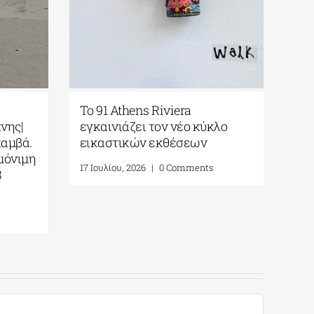
Το 91 Athens Riviera
νης|
εγκαινιάζει τον νέο κύκλο
καμβά.
εικαστικών εκθέσεων
μόνιμη
17 Ιουλίου, 2026
|
0 Comments
3