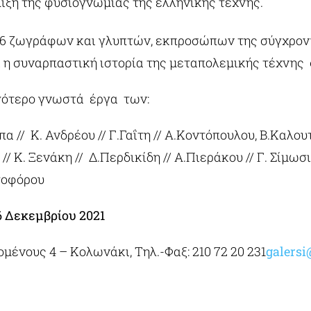
λιξη της φυσιογνωμίας της ελληνικής τέχνης.
16 ζωγράφων και γλυπτών, εκπροσώπων της σύγχρονη
 η συναρπαστική ιστορία της μεταπολεμικής τέχνης 
γότερο γνωστά έργα των:
πα // Κ. Ανδρέου // Γ.Γαΐτη // Α.Κοντόπουλου, Β.Καλου
// Κ. Ξενάκη // Δ.Περδικίδη // Α.Πιεράκου // Γ. Σίμωσι
στοφόρου
6 Δεκεμβρίου 2021
ί Έρση ׃ Κλεομένους 4 – Κολωνάκι, Τηλ.-Φαξ: 210 72 20 231
galersi