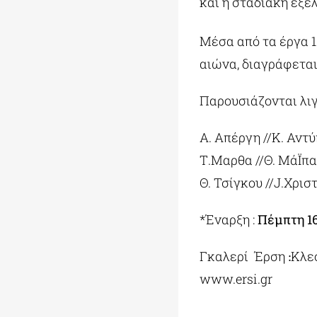
και η σταδιακή εξέ
Μέσα από τα έργα 
αιώνα, διαγράφεται
Παρουσιάζονται λι
Α. Απέργη //Κ. Αντύ
Τ.Μαρθα //Θ. ΜάΪπα 
Θ. Τσίγκου //J.Χρι
*Έναρξη :
Πέμπτη 1
Γκαλερ
www.ersi.gr