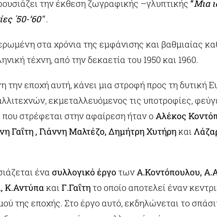
ουσιάζει την έκθεση ζωγραφικής –γλυπτικής
“
Μια ι
ες ΄50-‘60″
.
ερωμένη στα χρόνια της εμφάνισης και βαθμιαίας κ
νική τέχνη, από την δεκαετία του 1950 και 1960.
η την εποχή αυτή, κάνει μια στροφή προς τη δυτική 
λλιτεχνών, εκμεταλλευόμενος τις υποτροφίες, φεύγε
 που στρέφεται στην αφαίρεση ήταν ο
Αλέκος Κοντό
νη Γαΐτη , Γιάννη Μαλτέζο, Δημήτρη Χυτήρη
και
Λάζα
σιάζεται ένα
συλλογικό έργο
των
Α.Κοντόπουλου, Α.Α
, Κ.Αντύπα
και
Γ.Γαΐτη
το οποίο αποτελεί έναν κεντρ
ού της εποχής. Στο έργο αυτό, εκδηλώνεται το σπάσ