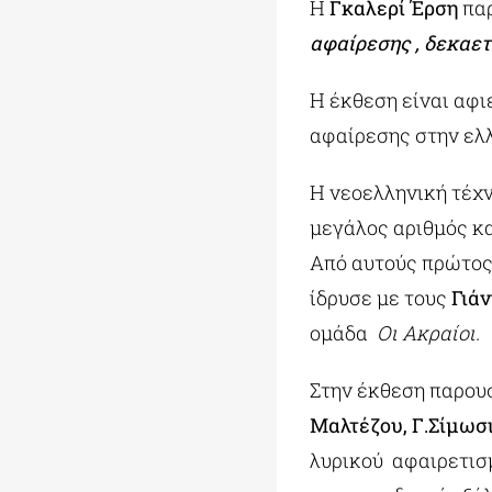
Η
Γκαλερί Έρση
παρ
αφαίρεσης , δεκαετί
Η έκθεση είναι αφι
αφαίρεσης στην ελλη
Η νεοελληνική τέχν
μεγάλος αριθμός κα
Από αυτούς πρώτος
ίδρυσε με τους
Γιάν
ομάδα
Οι Ακραίοι.
Στην έκθεση παρου
Μαλτέζου, Γ.Σίμωσι
λυρικoύ αφαιρετισμ