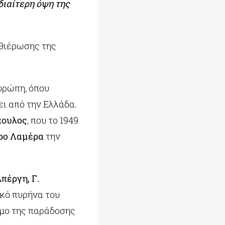
διαίτερη όψη της
αθιέρωσης της
Ευρώπη, όπου
ι από την Ελλάδα.
πουλος
, που το 1949
ρο Λαμέρα
την
πέργη, Γ.
ικό πυρήνα του
ιμο της παράδοσης