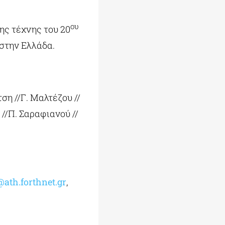
ου
ς τέχνης του 20
στην Ελλάδα.
τση //Γ. Μαλτέζου //
 //Π. Σαραφιανού //
@ath.forthnet.gr
,