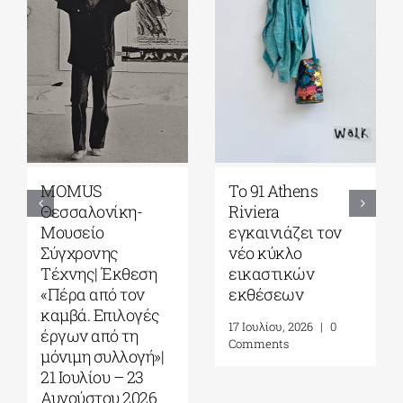
Γκαλερί
Έρχεται το
Ζουμπουλάκη|
Platforms Project
Σοφία
2026| 17-20
Παπακώστα-
Σεπτεμβρίου στο
Things to hold| 17
Καπνεργοστάσιο
Σεπτεμβρίου – 10
της Βουλής των
Οκτωβρίου 2026
Ελλήνων
30 Ιουλίου, 2026
|
0
22 Ιουλίου, 2026
|
0
Comments
Comments