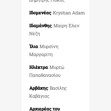
Ιδομενέας
:
Krystian
Adam
Ιδαμάνθης
: Μαίρη-Έλεν
Νέζη
Ίλια
: Μυρσίνη
Μαργαρίτη
Ηλέκτρα
: Μυρτώ
Παπαθανασίου
Αρβάκης
: Βασίλης
Καβάγιας
Αρχιερέας του