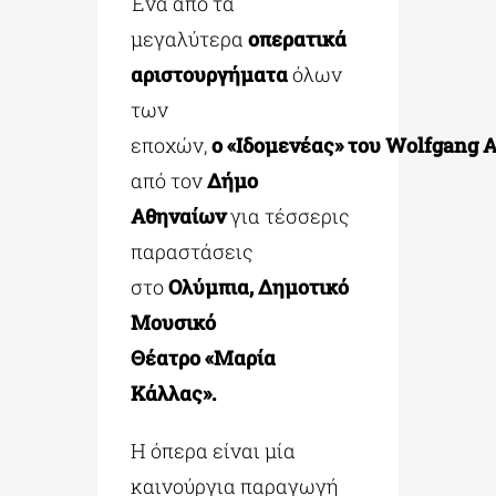
Ένα από τα
μεγαλύτερα
οπερατικά
αριστουργήματα
όλων
των
εποχών,
ο
«Ιδομενέας»
του
Wolfgang
A
από τον
Δήμο
Αθηναίων
για τέσσερις
παραστάσεις
στο
Ολύμπια, Δημοτικό
Μουσικό
Θέατρο
«Μαρία
Κάλλας».
Η όπερα είναι μία
καινούργια παραγωγή