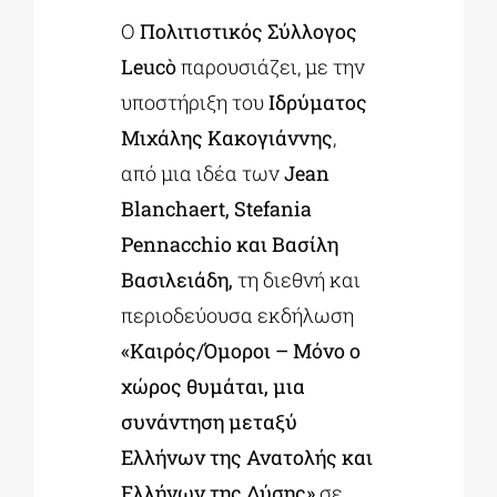
Ο
Πολιτιστικός Σύλλογος
Leucò
παρουσιάζει, με την
ΔΙΔΑΚΤΟΡΙΚΑ
υποστήριξη του
Ιδρύματος
Μιχάλης Κακογιάννης
,
ΕΚΠΑΙΔΕΥΤΙΚΑ ΙΔΡΥΜΑΤΑ
από μια ιδέα των
Jean
Blanchaert, Stefania
ΠΟΛΙΤΙΣΤΙΚΟΙ ΦΟΡΕΙΣ
Pennacchio και Βασίλη
Βασιλειάδη,
τη διεθνή και
ΧΩΡΟΙ ΤΕΧΝΗΣ
περιοδεύουσα εκδήλωση
«Καιρός/Όμοροι – Μόνο ο
ΔΗΜΟΙ
χώρος θυμάται, μια
συνάντηση μεταξύ
ΕΚΔΗΛΩΣΕΙΣ
Ελλήνων της Ανατολής και
Ελλήνων της Δύσης»
σε