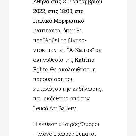
Αθήνα στις 21 Σεπτεμβρίου
2022, στις 18:00, στο
Ιταλικό Μορφωτικό
Ινστιτούτο,
όπου θα
προβληθεί το βίντεο-
ντοκιμαντέρ
“A-Kairos”
σε
σκηνοθεσία της
Katrina
Eglite
. Θα ακολουθήσει η
παρουσίαση του
καταλόγου της εκδήλωσης,
που εκδόθηκε από την
Leucò Art Gallery.
Η έκθεση «Καιρός/Όμοροι
– Μόνο ο χώρος θυμάται,