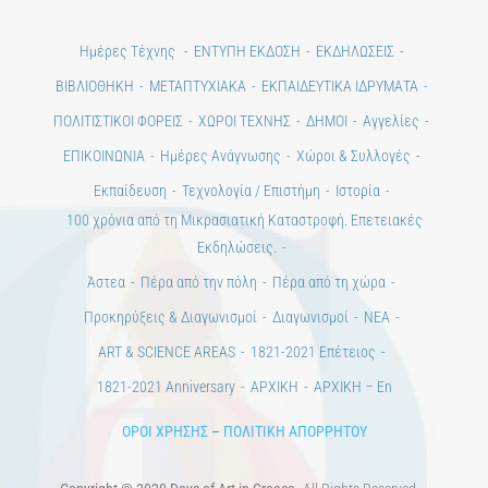
Ημέρες Τέχνης
ΕΝΤΥΠΗ ΕΚΔΟΣΗ
ΕΚΔΗΛΩΣΕΙΣ
ΒΙΒΛΙΟΘΗΚΗ
ΜΕΤΑΠΤΥΧΙΑΚΑ
ΕΚΠΑΙΔΕΥΤΙΚΑ ΙΔΡΥΜΑΤΑ
ΠΟΛΙΤΙΣΤΙΚΟΙ ΦΟΡΕΙΣ
ΧΩΡΟΙ ΤΕΧΝΗΣ
ΔΗΜΟΙ
Αγγελίες
ΕΠΙΚΟΙΝΩΝΙΑ
Ημέρες Ανάγνωσης
Χώροι & Συλλογές
Εκπαίδευση
Τεχνολογία / Επιστήμη
Ιστορία
100 χρόνια από τη Μικρασιατική Καταστροφή. Επετειακές
Εκδηλώσεις.
Άστεα
Πέρα από την πόλη
Πέρα από τη χώρα
Προκηρύξεις & Διαγωνισμοί
Διαγωνισμοί
ΝΕΑ
ART & SCIENCE AREAS
1821-2021 Επέτειος
1821-2021 Anniversary
ΑΡΧΙΚΗ
ΑΡΧΙΚΗ – En
ΟΡΟΙ ΧΡΗΣΗΣ
–
ΠΟΛΙΤΙΚΗ ΑΠΟΡΡΗΤΟΥ
Copyright © 2020 Days of Art in Greece.
All Rights Reserved –