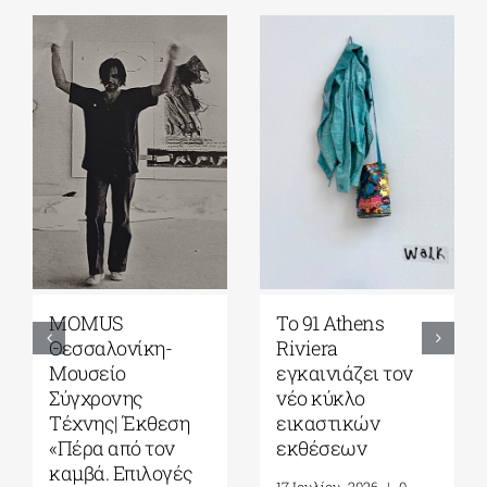
Γκαλερί
Έρχεται το
Ζουμπουλάκη|
Platforms Project
Σοφία
2026| 17-20
Παπακώστα-
Σεπτεμβρίου στο
Things to hold| 17
Καπνεργοστάσιο
Σεπτεμβρίου – 10
της Βουλής των
Οκτωβρίου 2026
Ελλήνων