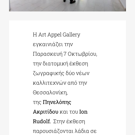
ΔΙΔΑΚΤΟΡΙΚΑ
Η Art Appel Gallery
ΕΚΠΑΙΔΕΥΤΙΚΑ ΙΔΡΥΜΑΤΑ
εγκαινιάζει την
Παρασκευή 7 Οκτωβρίου,
ΠΟΛΙΤΙΣΤΙΚΟΙ ΦΟΡΕΙΣ
την διατομική έκθεση
ζωγραφικής δύο νέων
ΧΩΡΟΙ ΤΕΧΝΗΣ
καλλιτεχνών από την
Θεσσαλονίκη,
ΔΗΜΟΙ
της
Πηνελόπης
Ακριτίδου
και του
Ion
ΕΚΔΗΛΩΣΕΙΣ
Rudolf.
Στην έκθεση
παρουσιάζονται λάδια σε