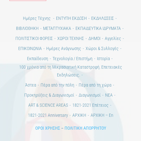
ΠΟΛΙΤΙΣΤΙΚΟΙ ΦΟΡΕΙΣ
ΧΩΡΟΙ ΤΕΧΝΗΣ
ΔΗΜΟΙ
Αγγελίες
ΕΠΙΚΟΙΝΩΝΙΑ
Ημέρες Ανάγνωσης
Χώροι & Συλλογές
Εκπαίδευση
Τεχνολογία / Επιστήμη
Ιστορία
100 χρόνια από τη Μικρασιατική Καταστροφή. Επετειακές
Εκδηλώσεις.
Άστεα
Πέρα από την πόλη
Πέρα από τη χώρα
Προκηρύξεις & Διαγωνισμοί
Διαγωνισμοί
ΝΕΑ
ART & SCIENCE AREAS
1821-2021 Επέτειος
1821-2021 Anniversary
ΑΡΧΙΚΗ
ΑΡΧΙΚΗ – En
ΟΡΟΙ ΧΡΗΣΗΣ
–
ΠΟΛΙΤΙΚΗ ΑΠΟΡΡΗΤΟΥ
Copyright © 2020 Days of Art in Greece.
All Rights Reserved –
Developed by
Think Plus