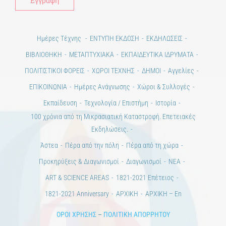
Ημέρες Τέχνης
ΕΝΤΥΠΗ ΕΚΔΟΣΗ
ΕΚΔΗΛΩΣΕΙΣ
ΒΙΒΛΙΟΘΗΚΗ
ΜΕΤΑΠΤΥΧΙΑΚΑ
ΕΚΠΑΙΔΕΥΤΙΚΑ ΙΔΡΥΜΑΤΑ
ΠΟΛΙΤΙΣΤΙΚΟΙ ΦΟΡΕΙΣ
ΧΩΡΟΙ ΤΕΧΝΗΣ
ΔΗΜΟΙ
Αγγελίες
ΕΠΙΚΟΙΝΩΝΙΑ
Ημέρες Ανάγνωσης
Χώροι & Συλλογές
Εκπαίδευση
Τεχνολογία / Επιστήμη
Ιστορία
100 χρόνια από τη Μικρασιατική Καταστροφή. Επετειακές
Εκδηλώσεις.
Άστεα
Πέρα από την πόλη
Πέρα από τη χώρα
Προκηρύξεις & Διαγωνισμοί
Διαγωνισμοί
ΝΕΑ
ART & SCIENCE AREAS
1821-2021 Επέτειος
1821-2021 Anniversary
ΑΡΧΙΚΗ
ΑΡΧΙΚΗ – En
ΟΡΟΙ ΧΡΗΣΗΣ
–
ΠΟΛΙΤΙΚΗ ΑΠΟΡΡΗΤΟΥ