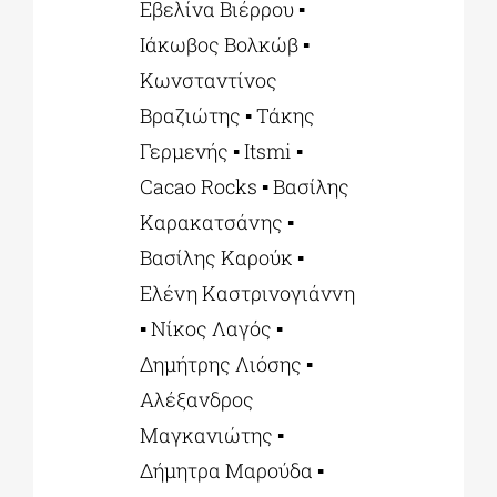
Εβελίνα Βιέρρου ▪
Ιάκωβος Βολκώβ ▪
Κωνσταντίνος
Βραζιώτης ▪ Τάκης
Γερμενής ▪ Itsmi ▪
Cacao Rocks ▪ Βασίλης
Καρακατσάνης ▪
Βασίλης Καρούκ ▪
Ελένη Καστρινογιάννη
▪ Νίκος Λαγός ▪
Δημήτρης Λιόσης ▪
Αλέξανδρος
Μαγκανιώτης ▪
Δήμητρα Μαρούδα ▪