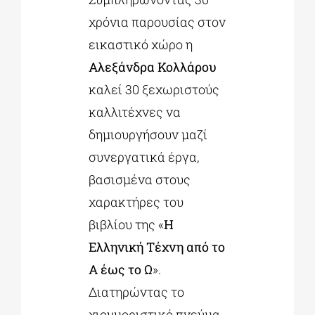
χρόνια παρουσίας στον
εικαστικό χώρο η
ΔΙΔΑΚΤΟΡΙΚΑ
Αλεξάνδρα Κολλάρου
καλεί 30 ξεχωριστούς
ΕΚΠΑΙΔΕΥΤΙΚΑ ΙΔΡΥΜΑΤΑ
καλλιτέχνες να
δημιουργήσουν μαζί
ΠΟΛΙΤΙΣΤΙΚΟΙ ΦΟΡΕΙΣ
συνεργατικά έργα,
βασισμένα στους
ΧΩΡΟΙ ΤΕΧΝΗΣ
χαρακτήρες του
βιβλίου της «
Η
ΔΗΜΟΙ
Ελληνική Τέχνη από το
Α έως το Ω
».
ΕΚΔΗΛΩΣΕΙΣ
Διατηρώντας το
χιουμοριστικό πνεύμα