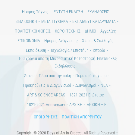
Ημέρες Τέχνης
ΕΝΤΥΠΗ ΕΚΔΟΣΗ
ΕΚΔΗΛΩΣΕΙΣ
ΒΙΒΛΙΟΘΗΚΗ
ΜΕΤΑΠΤΥΧΙΑΚΑ
ΕΚΠΑΙΔΕΥΤΙΚΑ ΙΔΡΥΜΑΤΑ
ΠΟΛΙΤΙΣΤΙΚΟΙ ΦΟΡΕΙΣ
ΧΩΡΟΙ ΤΕΧΝΗΣ
ΔΗΜΟΙ
Αγγελίες
ΕΠΙΚΟΙΝΩΝΙΑ
Ημέρες Ανάγνωσης
Χώροι & Συλλογές
Εκπαίδευση
Τεχνολογία / Επιστήμη
Ιστορία
100 χρόνια από τη Μικρασιατική Καταστροφή. Επετειακές
Εκδηλώσεις.
Άστεα
Πέρα από την πόλη
Πέρα από τη χώρα
Προκηρύξεις & Διαγωνισμοί
Διαγωνισμοί
ΝΕΑ
ART & SCIENCE AREAS
1821-2021 Επέτειος
1821-2021 Anniversary
ΑΡΧΙΚΗ
ΑΡΧΙΚΗ – En
ΟΡΟΙ ΧΡΗΣΗΣ
–
ΠΟΛΙΤΙΚΗ ΑΠΟΡΡΗΤΟΥ
Copyright © 2020 Days of Art in Greece.
All Rights Reserved –