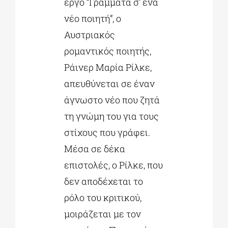
έργο “Γράμματα σ’ ένα
νέο ποιητή”, ο
Αυστριακός
ρομαντικός ποιητής,
Ράινερ Μαρία Ρίλκε,
απευθύνεται σε έναν
άγνωστο νέο που ζητά
τη γνώμη του για τους
στίχους που γράφει.
Μέσα σε δέκα
επιστολές, ο Ρίλκε, που
δεν αποδέχεται το
ρόλο του κριτικού,
μοιράζεται με τον