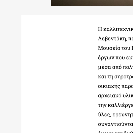
Η καλλιτεχνικ
Λεβεντάκη, π
Μουσείο του 
έργων που εκτ
μέσα από πολ
και τη σηροτ
οικιακής παρ
αρχειακό υλικ
την καλλιέργ
ύλες, ερευνη
συναντιούντα