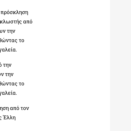
 πρόσκληση
 κλωστής από
υν την
θώντας το
γαλεία.
ό την
ν την
θώντας το
γαλεία.
ηση από τον
ς Έλλη