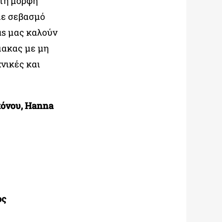
 τη μορφή
με σεβασμό
us μας καλούν
μακας με μη
νικές και
κόνου, Hanna
ος