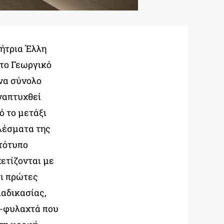
λήτρια Έλλη
το Γεωργικό
να σύνολο
αναπτυχθεί
ό το μετάξι
λέσματα της
τότυπο
χετίζονται με
αι πρώτες
ιαδικασίας,
α-φυλαχτά που