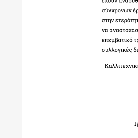
έχουν αναδυθ
σύγχρονων έρ
στην ετερότη
να αναστοχασ
επεμβατικό τ
συλλογικές δ
Καλλιτεχνικ
Γ