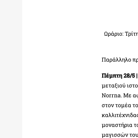
Ωράριο: Τρίτ
Παράλληλο π
Πέμπτη 28/5 | 
μεταξιού ιστο
Norrna. Με α
στον τομέα το
καλλιτέχνιδα
μοναστήρια το
μαγισσών του 