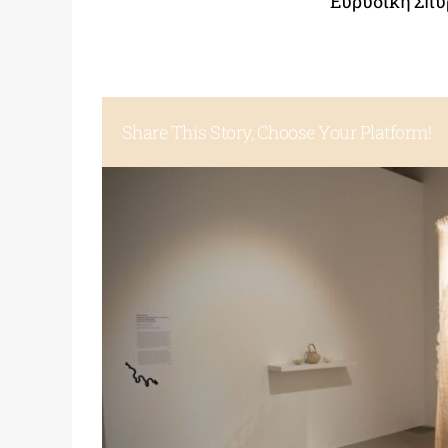
Ευρυδίκη Σπυ
Share This Story, Choose Your Platform!