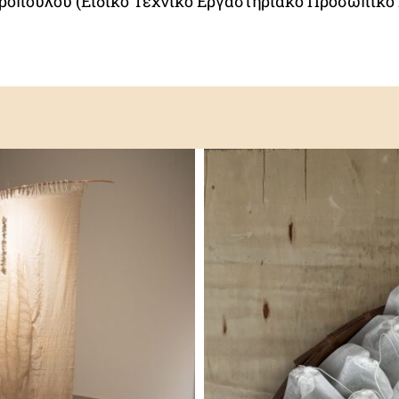
ροπούλου (Ειδικό Τεχνικό Εργαστηριακό Προσωπικό