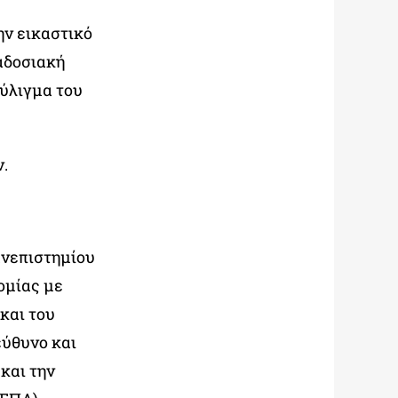
ν εικαστικό
αδοσιακή
ύλιγμα του
.
ανεπιστημίου
ομίας με
 και του
ύθυνο και
και την