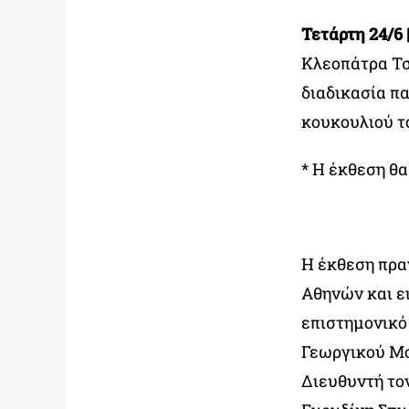
Τετάρτη 24/6 |
Κλεοπάτρα Τσ
διαδικασία π
κουκουλιού τ
*
Η έκθεση θα
Η έκθεση πρα
Αθηνών και ε
επιστημονικό
Γεωργικού Μο
Διευθυντή το