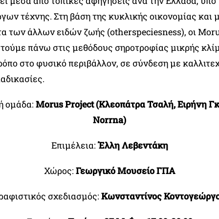
εί μέσα από τοπικές αφηγήσεις ανά την Ελλάδα, υπό
γων τέχνης. Στη βάση της κυκλικής οικονομίας και 
τα των άλλων ειδών ζωής (otherspeciesness), οι Mor
τούμε πάνω στις μεθόδους σηροτροφίας μικρής κλί
ρόπο στο φυσικό περιβάλλον, σε σύνδεση με καλλιτεχ
ιαδικασίες.
ή ομάδα:
Morus Project (Κλεοπάτρα Τσαλή, Ειρήνη Γ
Norrna)
Επιμέλεια:
Έλλη Λεβεντάκη
Χώρος:
Γεωργικό Μουσείο ΓΠΑ
ραφιστικός σχεδιασμός:
Κωνσταντίνος Κοντογεώργ