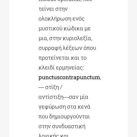
τείνει στην
ολοκλήρωση ενός
μυστικού κώδικα με
μια, στην κυριολεξία,
συρραφή λέξεων όπου
προτείνεται και το
κλειδί ερμηνείας:
punctuscontrapu
n
ctum
,
― στίξη /
αντίστιξη―σαν μία
γεφύρωση στα κενά
που δημιουργούνται
στην συνδυαστική
λογικής και