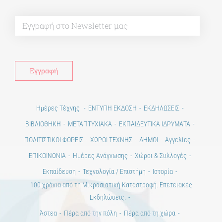
Alt
Ημέρες Τέχνης
ΕΝΤΥΠΗ ΕΚΔΟΣΗ
ΕΚΔΗΛΩΣΕΙΣ
ΒΙΒΛΙΟΘΗΚΗ
ΜΕΤΑΠΤΥΧΙΑΚΑ
ΕΚΠΑΙΔΕΥΤΙΚΑ ΙΔΡΥΜΑΤΑ
ΠΟΛΙΤΙΣΤΙΚΟΙ ΦΟΡΕΙΣ
ΧΩΡΟΙ ΤΕΧΝΗΣ
ΔΗΜΟΙ
Αγγελίες
ΕΠΙΚΟΙΝΩΝΙΑ
Ημέρες Ανάγνωσης
Χώροι & Συλλογές
Εκπαίδευση
Τεχνολογία / Επιστήμη
Ιστορία
100 χρόνια από τη Μικρασιατική Καταστροφή. Επετειακές
Εκδηλώσεις.
Άστεα
Πέρα από την πόλη
Πέρα από τη χώρα