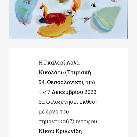
ΔΙΔΑΚΤΟΡΙΚΑ
ΕΚΠΑΙΔΕΥΤΙΚΑ ΙΔΡΥΜΑΤΑ
ΠΟΛΙΤΙΣΤΙΚΟΙ ΦΟΡΕΙΣ
Η
Γκαλερί Λόλα
Νικολάου
(
Τσιμισκή
ΧΩΡΟΙ ΤΕΧΝΗΣ
54, Θεσσαλονίκη
), από
τις
7 Δεκεμβρίου 2023
ΔΗΜΟΙ
θα φιλοξενήσει έκθεση
με έργα του
ΕΚΔΗΛΩΣΕΙΣ
σημαντικού ζωγράφου
Νίκου Κρυωνίδη
.