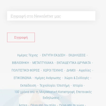
Ημέρες Τέχνης
ΕΝΤΥΠΗ ΕΚΔΟΣΗ
ΕΚΔΗΛΩΣΕΙΣ
ΒΙΒΛΙΟΘΗΚΗ
ΜΕΤΑΠΤΥΧΙΑΚΑ
ΕΚΠΑΙΔΕΥΤΙΚΑ ΙΔΡΥΜΑΤΑ
ΠΟΛΙΤΙΣΤΙΚΟΙ ΦΟΡΕΙΣ
ΧΩΡΟΙ ΤΕΧΝΗΣ
ΔΗΜΟΙ
Αγγελίες
ΕΠΙΚΟΙΝΩΝΙΑ
Ημέρες Ανάγνωσης
Χώροι & Συλλογές
Εκπαίδευση
Τεχνολογία / Επιστήμη
Ιστορία
100 χρόνια από τη Μικρασιατική Καταστροφή. Επετειακές
Εκδηλώσεις.
Άστεα
Πέρα από την πόλη
Πέρα από τη χώρα
Προκηρύξεις & Διαγωνισμοί
Διαγωνισμοί
ΝΕΑ
ART & SCIENCE AREAS
1821-2021 Επέτειος