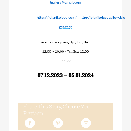
.
tgallery
@
gmail
com
.
https
://
lolanikolaou
.
com
/
http
://
lolanikolaougallery
blo
.
gspot
gr
ώρες λειτουργίας: Τρ., Πε., Πα.:
12.00
– 20.00 / Τε., Σα.: 12.00
-15.00
07.12.2023 – 05.01.2024
Share This Story, Choose Your
Platform!