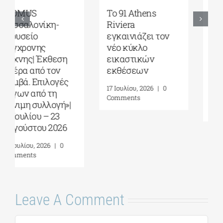
Γκαλερί
Έρχεται το
Ζουμπουλάκη|
Platforms Project
Σοφία
2026| 17-20
Παπακώστα-
Σεπτεμβρίου στο
Things to hold| 17
Καπνεργοστάσιο
Σεπτεμβρίου – 10
της Βουλής των
Οκτωβρίου 2026
Ελλήνων
30 Ιουλίου, 2026
|
0
22 Ιουλίου, 2026
|
0
Comments
Comments
Leave A Comment
Comment