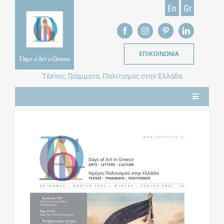
Skip
En
Gr
to
content
ΕΠΙΚΟΙΝΩΝΙΑ
Τέχνες, Γράμματα, Πολιτισμός στην Ελλάδα
Toggle
Navigation
ΝΕΑ
ΕΝΤΥΠΗ ΕΚΔΟΣΗ
ΒΙΒΛΙΟΘΗΚΗ
ΜΕΤΑΠΤΥΧΙΑΚΑ