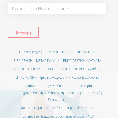
Alt
Ημέρες Τέχνης
ΕΝΤΥΠΗ ΕΚΔΟΣΗ
ΕΚΔΗΛΩΣΕΙΣ
ΒΙΒΛΙΟΘΗΚΗ
ΜΕΤΑΠΤΥΧΙΑΚΑ
ΕΚΠΑΙΔΕΥΤΙΚΑ ΙΔΡΥΜΑΤΑ
ΠΟΛΙΤΙΣΤΙΚΟΙ ΦΟΡΕΙΣ
ΧΩΡΟΙ ΤΕΧΝΗΣ
ΔΗΜΟΙ
Αγγελίες
ΕΠΙΚΟΙΝΩΝΙΑ
Ημέρες Ανάγνωσης
Χώροι & Συλλογές
Εκπαίδευση
Τεχνολογία / Επιστήμη
Ιστορία
100 χρόνια από τη Μικρασιατική Καταστροφή. Επετειακές
Εκδηλώσεις.
Άστεα
Πέρα από την πόλη
Πέρα από τη χώρα
Προκηρύξεις & Διαγωνισμοί
Διαγωνισμοί
ΝΕΑ