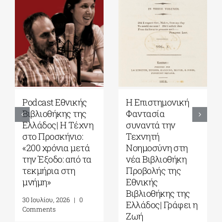
Η Επιστημονική
Εκδόσεις Πατάκη|
Υ
Φαντασία
Γιάνης
Δ
συναντά την
Βαρουφάκης: Την
Έ
Τεχνητή
ψυχή ψηλά: Πέντε
Γ
Νοημοσύνη στη
γυναίκες που μου
Ο
νέα Βιβλιοθήκη
δίδαξαν την
ο
Προβολής της
αντίσταση στον
31
Εθνικής
φασισμό, στον
C
Βιβλιοθήκης της
αυταρχισμό και
Ελλάδος| Γράφει η
στον σοβινιστή
Ζωή
μέσα μου