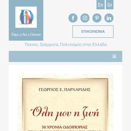
Skip
En
Gr
to
content
ΕΠΙΚΟΙΝΩΝΙΑ
Τέχνες, Γράμματα, Πολιτισμός στην Ελλάδα
Toggle
Navigation
ΝΕΑ
ΕΝΤΥΠΗ ΕΚΔΟΣΗ
ΒΙΒΛΙΟΘΗΚΗ
ΜΕΤΑΠΤΥΧΙΑΚΑ