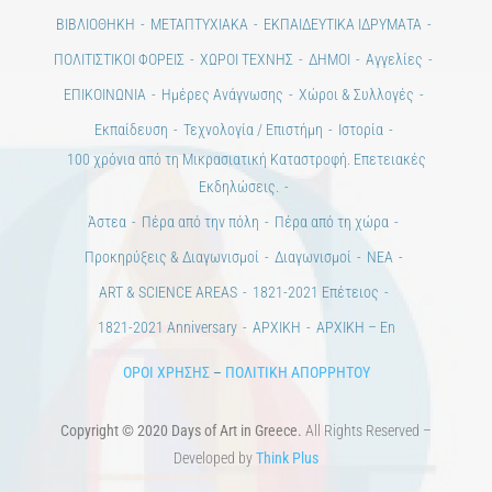
ΒΙΒΛΙΟΘΗΚΗ
ΜΕΤΑΠΤΥΧΙΑΚΑ
ΕΚΠΑΙΔΕΥΤΙΚΑ ΙΔΡΥΜΑΤΑ
ΠΟΛΙΤΙΣΤΙΚΟΙ ΦΟΡΕΙΣ
ΧΩΡΟΙ ΤΕΧΝΗΣ
ΔΗΜΟΙ
Αγγελίες
ΕΠΙΚΟΙΝΩΝΙΑ
Ημέρες Ανάγνωσης
Χώροι & Συλλογές
Εκπαίδευση
Τεχνολογία / Επιστήμη
Ιστορία
100 χρόνια από τη Μικρασιατική Καταστροφή. Επετειακές
Εκδηλώσεις.
Άστεα
Πέρα από την πόλη
Πέρα από τη χώρα
Προκηρύξεις & Διαγωνισμοί
Διαγωνισμοί
ΝΕΑ
ART & SCIENCE AREAS
1821-2021 Επέτειος
1821-2021 Anniversary
ΑΡΧΙΚΗ
ΑΡΧΙΚΗ – En
ΟΡΟΙ ΧΡΗΣΗΣ
–
ΠΟΛΙΤΙΚΗ ΑΠΟΡΡΗΤΟΥ
Copyright © 2020 Days of Art in Greece.
All Rights Reserved –
Developed by
Think Plus