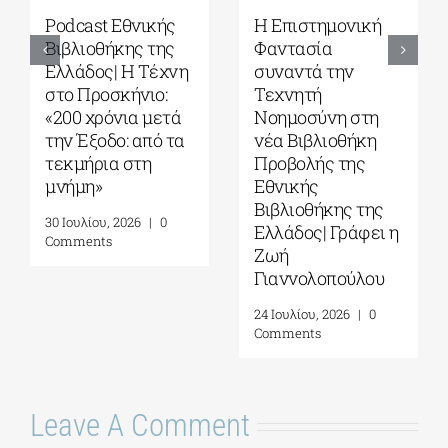
Podcast Εθνικής
Η Επιστημονική
Βιβλιοθήκης της
Φαντασία
Ελλάδος| Η Tέχνη
συναντά την
στο Προσκήνιο:
Τεχνητή
«200 χρόνια μετά
Νοημοσύνη στη
την Έξοδο: από τα
νέα Βιβλιοθήκη
τεκμήρια στη
Προβολής της
μνήμη»
Εθνικής
Βιβλιοθήκης της
30 Ιουλίου, 2026
|
0
Ελλάδος| Γράφει η
Comments
Ζωή
Γιαννολοπούλου
24 Ιουλίου, 2026
|
0
Comments
Leave A Comment