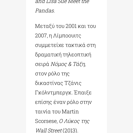
and Lisa Sue Meet the
Pandas
.
Μεταξύ του 2001 και του
2007, η Λίμποουιτς
συμμετείχε τακτικά στη
δραματική τηλεοπτική
σειρά
Νόμος & Τάξη
,
στον ρόλο της
δικαστίνας Τζάνις
Γκόλντμπεργκ. Έπαιξε
επίσης έναν ρόλο στην
ταινία του Martin
Scorsese,
Ο Λύκος της
Wall Street
(2013).