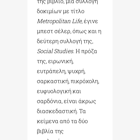
της βιβλίο, μια συλλογή
δοκιμίων με τίτλο
Metropolitan Life
, έγινε
μπεστ σέλερ, όπως και η
δεύτερη συλλογή της,
Social Studies
. Η πρόζα
της, ειρωνική,
ευτράπελη, ψυχρή,
σαρκαστική, πικρόχολη,
ευφυολογική και
σαρδόνια, είναι άκρως
διασκεδαστική. Τα
κείμενα από τα δύο
βιβλία της