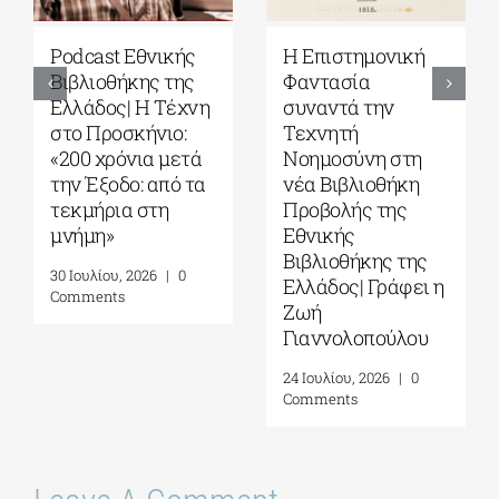
Podcast Εθνικής
Η Επιστημονική
Βιβλιοθήκης της
Φαντασία
Ελλάδος| Η Tέχνη
συναντά την
στο Προσκήνιο:
Τεχνητή
«200 χρόνια μετά
Νοημοσύνη στη
την Έξοδο: από τα
νέα Βιβλιοθήκη
τεκμήρια στη
Προβολής της
μνήμη»
Εθνικής
Βιβλιοθήκης της
30 Ιουλίου, 2026
|
0
Ελλάδος| Γράφει η
Comments
Ζωή
Γιαννολοπούλου
24 Ιουλίου, 2026
|
0
Comments