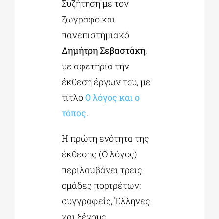
Συζήτηση με τον
ζωγράφο και
ΔΙΔΑΚΤΟΡΙΚΑ
πανεπιστημιακό
Δημήτρη Σεβαστάκη
,
ΕΚΠΑΙΔΕΥΤΙΚΑ ΙΔΡΥΜΑΤΑ
με αφετηρία την
έκθεση έργων του, με
ΠΟΛΙΤΙΣΤΙΚΟΙ ΦΟΡΕΙΣ
τίτλο
Ο λόγος και ο
τόπος
.
ΧΩΡΟΙ ΤΕΧΝΗΣ
Η πρώτη ενότητα της
έκθεσης (Ο λόγος)
ΔΗΜΟΙ
περιλαμβάνει τρεις
ομάδες πορτρέτων:
ΕΚΔΗΛΩΣΕΙΣ
συγγραφείς, Έλληνες
και ξένους,