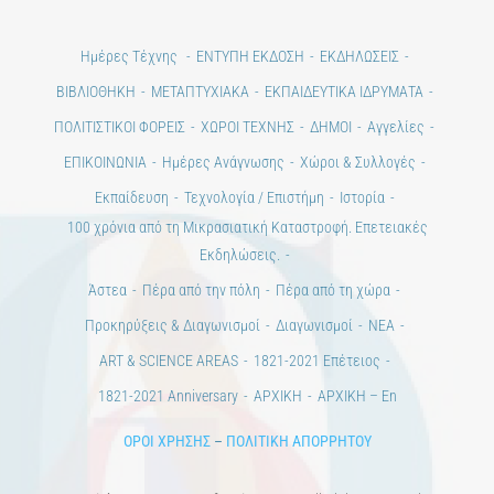
Ημέρες Τέχνης
ΕΝΤΥΠΗ ΕΚΔΟΣΗ
ΕΚΔΗΛΩΣΕΙΣ
ΒΙΒΛΙΟΘΗΚΗ
ΜΕΤΑΠΤΥΧΙΑΚΑ
ΕΚΠΑΙΔΕΥΤΙΚΑ ΙΔΡΥΜΑΤΑ
ΠΟΛΙΤΙΣΤΙΚΟΙ ΦΟΡΕΙΣ
ΧΩΡΟΙ ΤΕΧΝΗΣ
ΔΗΜΟΙ
Αγγελίες
ΕΠΙΚΟΙΝΩΝΙΑ
Ημέρες Ανάγνωσης
Χώροι & Συλλογές
Εκπαίδευση
Τεχνολογία / Επιστήμη
Ιστορία
100 χρόνια από τη Μικρασιατική Καταστροφή. Επετειακές
Εκδηλώσεις.
Άστεα
Πέρα από την πόλη
Πέρα από τη χώρα
Προκηρύξεις & Διαγωνισμοί
Διαγωνισμοί
ΝΕΑ
ART & SCIENCE AREAS
1821-2021 Επέτειος
1821-2021 Anniversary
ΑΡΧΙΚΗ
ΑΡΧΙΚΗ – En
ΟΡΟΙ ΧΡΗΣΗΣ
–
ΠΟΛΙΤΙΚΗ ΑΠΟΡΡΗΤΟΥ