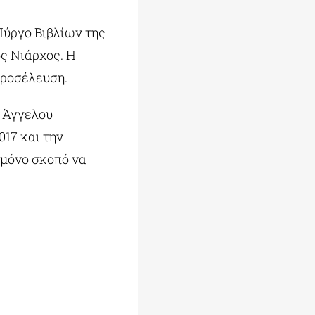
Πύργο Βιβλίων της
ς Νιάρχος. Η
προσέλευση.
υ Άγγελου
017 και την
 μόνο σκοπό να